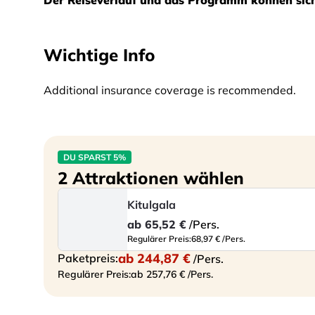
Der Reiseverlauf und das Programm können sic
Wichtige Info
Additional insurance coverage is recommended.
DU SPARST 5%
2 Attraktionen wählen
Kitulgala
ab
65,52 €
/Pers.
Regulärer Preis:
68,97 € /Pers.
ab
244,87 €
Paketpreis:
/Pers.
Regulärer Preis:
ab 257,76 € /Pers.