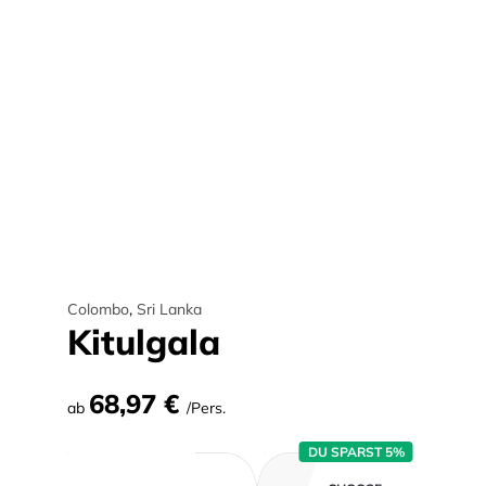
Colombo
,
Sri Lanka
Kitulgala
68,97 €
ab
/Pers.
DU SPARST 5%