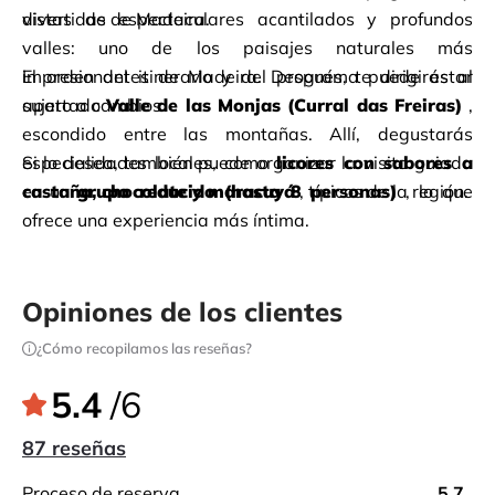
vistas de espectaculares acantilados y profundos 
divertidas de Madeira.
valles: uno de los paisajes naturales más 
impresionantes de Madeira. Después, te dirigirás al 
El orden del itinerario y del programa puede estar 
apartado
sujeto a cambios.
Valle de las Monjas (Curral das Freiras)
, 
escondido entre las montañas. Allí, degustarás 
especialidades locales, como
Si lo desea,
también puede organizar la visita guiada 
licores con sabores a 
castaña, chocolate y maracuyá
en un
grupo reducido (hasta 8 personas)
, típicos de la región.
, lo que 
ofrece una experiencia más íntima.
Opiniones de los clientes
¿Cómo recopilamos las reseñas?
5.4
/6
87 reseñas
proceso de reserva
5.7