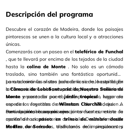
Descripción del programa
Descubre el corazón de Madeira, donde los paisajes 
pintorescos se unen a la cultura local y a atracciones 
únicas.
Comenzarás con un paseo en el
teleférico de Funchal
, que te llevará por encima de los tejados de la ciudad 
hasta la
colina de Monte
. No solo es un cómodo 
traslado, sino también una fantástica oportunidad 
para admirar las vistas panorámicas de la capital. En 
La ruta continúa al otro lado de la sierra, hasta llegar 
la cima, visitarás el
a
Câmara de Lobos
Santuario de Nuestra Señora de 
, un pueblo pesquero tradicional 
Monte
con un encantador puerto. Este pintoresco lugar era 
y pasearás por el
jardín tropical
, hogar de 
especies vegetales endémicas de Madeira. A 
uno de los favoritos de
Winston Churchill
, quien a 
continuación, recorrerás una pintoresca carretera de 
menudo pintaba sus paisajes.
Para quienes busquen emociones fuertes, existe la 
montaña hacia el interior de la isla. Desde el mirador 
opción de un
paseo en trineo de mimbre desde 
de
Monte
Eira do Serrado
, una de las tradiciones más singulares y 
, disfrutarás de impresionantes 