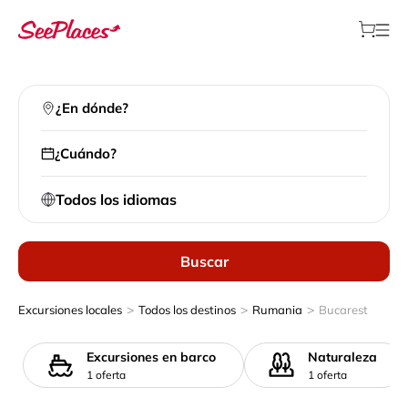
¿En dónde?
¿Cuándo?
Todos los idiomas
Buscar
>
>
>
Excursiones locales
Todos los destinos
Rumania
Bucarest
Excursiones en barco
Naturaleza
1 oferta
1 oferta