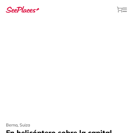
Berna
,
Suiza
En helicóptero sobre la capital