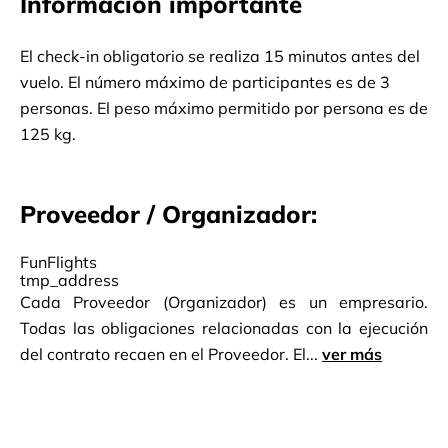
Información importante
Sobrevolando los lugares más bellos de Berna, al
principio podrás ver el panorama del casco antiguo,
desde 1983 el casco antiguo es patrimonio de la
El check-in obligatorio se realiza 15 minutos antes del
humanidad por la UNESCO. Luego sobrevuele el
vuelo. El número máximo de participantes es de 3
Parlamento Federal, Muenster, Stade de Suisse,
personas. El peso máximo permitido por persona es de
Centre Paul Klee, Westside-Center, Gurten. También
125 kg.
admirarás los Alpes que rodean la ciudad.
Aterrizando en el aeropuerto de Berna-Belp. Nota:
Proveedor / Organizador:
Precio por vuelo para 2 o 3 personas.
FunFlights
tmp_address
Cada Proveedor (Organizador) es un empresario.
Todas las obligaciones relacionadas con la ejecución
del contrato recaen en el Proveedor. El...
ver más