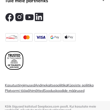
Tule meie partneriks
Kasutustingimused
Andmekaitsepoliitika
Küpsiste poliitika
Platvormi tööpõhimõtted
Sooduskoodide määrused
Kõik õigused kaitstud Seeplaces.com poolt. Kui kasutate meie
veebisaiti, nõustute meie
Kasutustingimused.