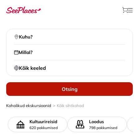
Kuhu?
Millal?
Kõik keeled
Otsing
>
Kohalikud ekskursioonid
Kõik sihtkohad
Kultuurireisid
Loodus
620 pakkumised
798 pakkumised