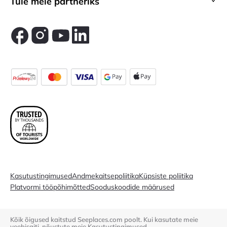
Tule meie partneriks
Kasutustingimused
Andmekaitsepoliitika
Küpsiste poliitika
Platvormi tööpõhimõtted
Sooduskoodide määrused
Kõik õigused kaitstud Seeplaces.com poolt. Kui kasutate meie
veebisaiti, nõustute meie
Kasutustingimused.