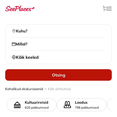
Kuhu?
Millal?
Kõik keeled
Otsing
>
Kohalikud ekskursioonid
Kõik sihtkohad
Kultuurireisid
Loodus
620 pakkumised
798 pakkumised