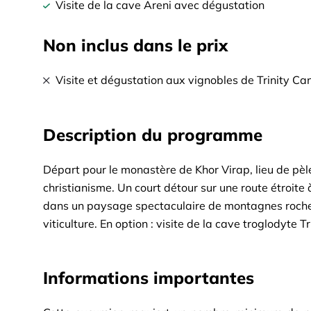
Visite de la cave Areni avec dégustation
Non inclus dans le prix
Visite et dégustation aux vignobles de Trinity Ca
Description du programme
Départ pour le monastère de Khor Virap, lieu de pè
christianisme. Un court détour sur une route étroit
dans un paysage spectaculaire de montagnes rocheuse
viticulture. En option : visite de la cave troglodyte
grotte était également célèbre pour la fouille de la
s`élève vers une vallée étonnante, au-dessus se dr
Informations importantes
construction unique, spectaculairement entourée de 
spectaculaires autour.