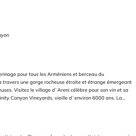
nyon
lerinage pour tous les Arméniens et berceau du
e à travers une gorge rocheuse étroite et étrange émergeant
s. Visitez le village d`Areni célèbre pour son vin et sa
 Trinity Canyon Vineyards, vieille d`environ 6000 ans. La
 plus ancienne chaussure du monde. Alors que la route
esse le monastère de Noravank, incroyablement situé, une
falaises rouges. Visitez le monastère et profitez des vues