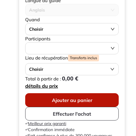
Langue du guide
Anglais
Quand
Choisir
Participants
Lieu de récupération
Transferts inclus
Choisir
0,00 €
Total à partir de :
détails du prix
Ajouter au panier
Effectuer l'achat
Meilleur prix garanti
Confirmation immédiate
Fait confiance à plus de 300 000 voyageurs