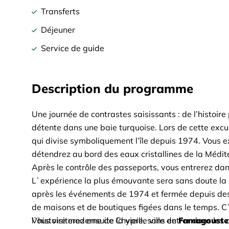
Transferts
Déjeuner
Service de guide
Description du programme
Une journée de contrastes saisissants : de l’histoir
détente dans une baie turquoise. Lors de cette excur
qui divise symboliquement l’île depuis 1974. Vous ex
détendrez au bord des eaux cristallines de la Médit
Après le contrôle des passeports, vous entrerez dans 
L`expérience la plus émouvante sera sans doute l
après les événements de 1974 et fermée depuis des 
de maisons et de boutiques figées dans le temps. C`es
l`histoire moderne de Chypre, sans entrer dans les dé
Vous visiterez ensuite la vieille ville de
Famagouste