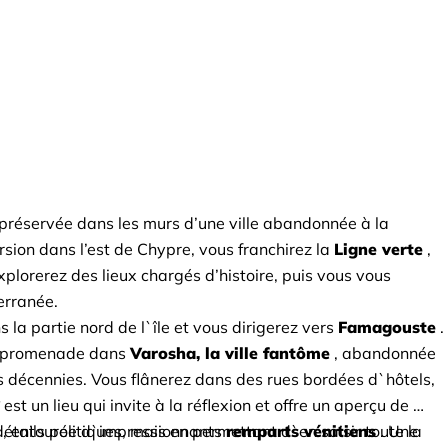
e préservée dans les murs d’une ville abandonnée à la 
sion dans l’est de Chypre, vous franchirez la
Ligne verte
, 
plorerez des lieux chargés d’histoire, puis vous vous 
erranée.
la partie nord de l`île et vous dirigerez vers
Famagouste
. 
a promenade dans
Varosha, la ville fantôme
, abandonnée 
décennies. Vous flânerez dans des rues bordées d`hôtels, 
t un lieu qui invite à la réflexion et offre un aperçu de 
tails politiques, mais en permettant d`en saisir toute la 
, entourée d`impressionnants
remparts vénitiens
. Une 