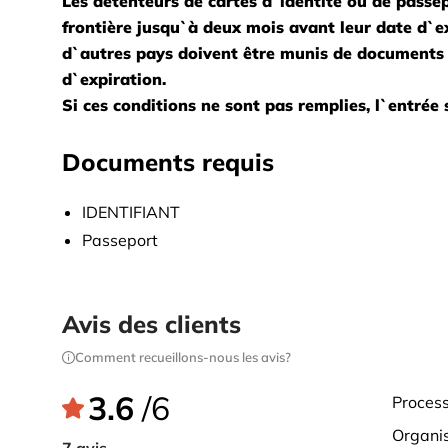
Les détenteurs de cartes d`identité ou de passe
frontière jusqu`à deux mois avant leur date d`e
d`autres pays doivent être munis de documents 
d`expiration.
Si ces conditions ne sont pas remplies, l`entrée
Documents requis
IDENTIFIANT
Passeport
Avis des clients
Comment recueillons-nous les avis?
3.6
/6
proces
organ