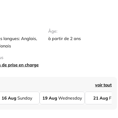
Âge:
s langues: Anglais,
à partir de 2 ans
lonais
us
ts de prise en charge
voir tout
16
Aug
Sunday
19
Aug
Wednesday
21
Aug
Frid