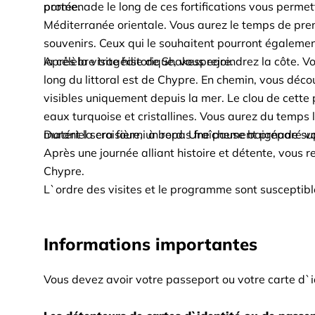
portée.
promenade le long de ces fortifications vous permet
Méditerranée orientale. Vous aurez le temps de pren
souvenirs. Ceux qui le souhaitent pourront également
la célèbre tragédie de Shakespeare.
Après la visite historique, vous rejoindrez la côte.
long du littoral est de Chypre. En chemin, vous déco
visibles uniquement depuis la mer. Le clou de cette p
eaux turquoise et cristallines. Vous aurez du temps l
matériel sera fourni à bord. Une pause baignade 
Durant la croisière, un repas fraîchement préparé v
Après une journée alliant histoire et détente, vous r
Chypre.
L`ordre des visites et le programme sont susceptibl
Informations importantes
Vous devez avoir votre passeport ou votre carte d`