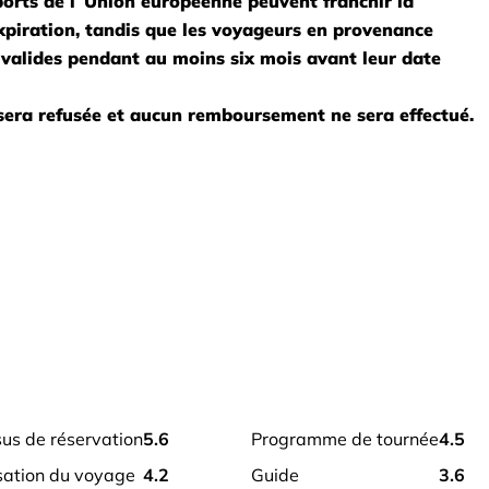
ports de l`Union européenne peuvent franchir la 
xpiration, tandis que les voyageurs en provenance 
valides pendant au moins six mois avant leur date 
 sera refusée et aucun remboursement ne sera effectué.
sus de réservation
5.6
programme de tournée
4.5
isation du voyage
4.2
guide
3.6