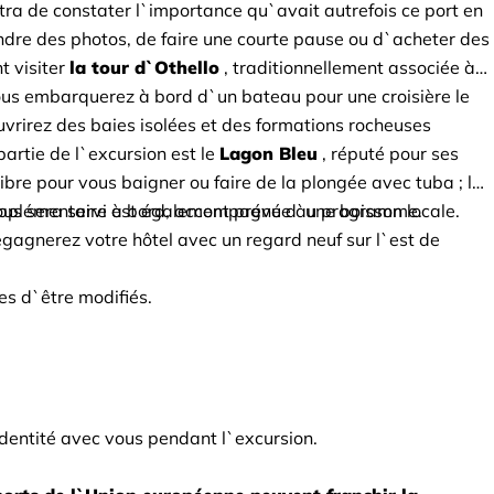
tra de constater l`importance qu`avait autrefois ce port en 
dre des photos, de faire une courte pause ou d`acheter des 
 visiter
la tour d`Othello
, traditionnellement associée à 
 Vous embarquerez à bord d`un bateau pour une croisière le 
uvrirez des baies isolées et des formations rocheuses 
artie de l`excursion est le
Lagon Bleu
, réputé pour ses 
ibre pour vous baigner ou faire de la plongée avec tuba ; le 
supplémentaire est également prévue au programme.
ous sera servi à bord, accompagné d`une boisson locale. 
egagnerez votre hôtel avec un regard neuf sur l`est de 
es d`être modifiés.
identité avec vous pendant l`excursion.