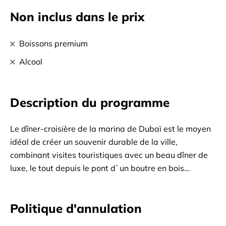
Non inclus dans le prix
Boissons premium
Alcool
Description du programme
Le dîner-croisière de la marina de Dubaï est le moyen
idéal de créer un souvenir durable de la ville,
combinant visites touristiques avec un beau dîner de
luxe, le tout depuis le pont d`un boutre en bois
traditionnel. Il n`est pas surprenant qu`il s`agisse du
dîner-croisière le plus populaire de la ville. La marina
Politique d'annulation
de Dubaï est sans doute l`un des endroits les plus
reconnaissables de la ville, d`où vous pouvez voir une