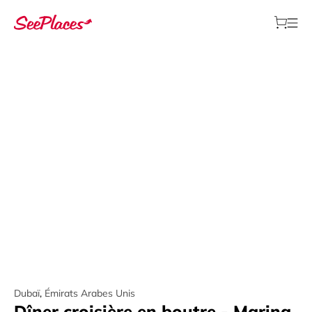
Dubaï
,
Émirats Arabes Unis
Dîner croisière en boutre - Marina