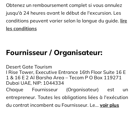
grande partie de Dubaï moderne. En passant devant
Obtenez un remboursement complet si vous annulez
des superstructures de renommée mondiale et des
jusqu'à 24 heures avant le début de l'excursion. Les
merveilles architecturales telles que le Dubai Marina
conditions peuvent varier selon la langue du guide.
lire
Mall et le Dubai Marina Yacht Club, il est facile de
les conditions
comprendre pourquoi la région est devenue si
emblématique à l`échelle internationale. Pour
Fournisseur / Organisateur:
couronner l`expérience, votre croisière sera
accompagnée d`un dîner gastronomique 5 étoiles,
produit par certains des meilleurs chefs de la ville.
Desert Gate Tourism
I Rise Tower, Executive Entrance 16th Floor Suite 16 E
Avec un choix d`aliments du monde entier, il y en a
1 & 16 E 2 Al Barsha Area – Tecom P O Box 119271
pour tous les goûts. Asseyez-vous et profitez du dîner
Dubai UAE, NIP: 1044334
Chaque Fournisseur (Organisateur) est un
en boutre dans la marina de Dubaï avec une bande-
entrepreneur. Toutes les obligations liées à l'exécution
son atmosphérique de musique arabe et anglaise pour
du contrat incombent au Fournisseur. Le...
voir plus
donner le ton.