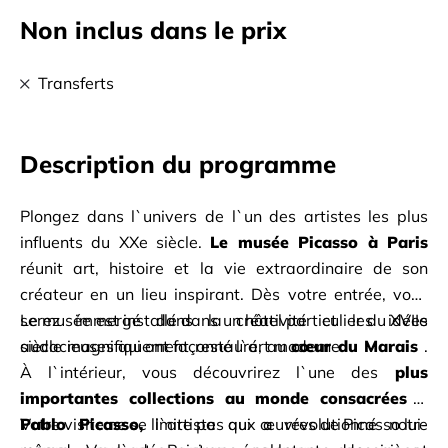
Non inclus dans le prix
Transferts
Description du programme
Plongez dans l`univers de l`un des artistes les plus 
influents du XXe siècle.
Le musée Picasso à Paris
réunit art, histoire et la vie extraordinaire de son 
créateur en un lieu inspirant. Dès votre entrée, vous 
serez immergé dans la créativité et les idées 
Le musée est installé dans un hôtel particulier du XVIIe 
audacieuses qui ont façonné l`art moderne.
siècle magnifiquement restauré, au
cœur du Marais
. 
À l`intérieur, vous découvrirez l`une des
plus 
importantes collections au monde consacrées à 
Pablo Picasso,
Votre visite ne se limite pas aux œuvres de Picasso lui-
l`artiste qui a révolutionné notre 