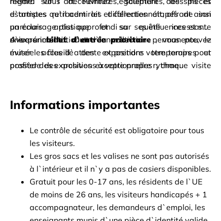
regard sur l`art. Peintures, sculptures, dessins et 
même. Vous découvrirez également des pièces 
estampes retracent les différentes étapes de son 
d`artistes qu`il admirait et collectionnait, offrant ainsi 
parcours artistique et sa quête incessante 
un éclairage plus approfondi sur ses influences et son 
d`expérimentation et d`innovation.
univers créatif. Outre la collection permanente, le 
Avec un
billet d`entrée prioritaire
, vous pouvez 
musée accueille des expositions temporaires et 
éviter les files d`attente et prendre votre temps pour 
possède des archives exceptionnelles ; chaque visite 
profiter des expositions à votre propre rythme.
est donc l`occasion de faire de nouvelles découvertes.
Informations importantes
Le contrôle de sécurité est obligatoire pour tous 
les visiteurs.
Les gros sacs et les valises ne sont pas autorisés 
à l`intérieur et il n`y a pas de casiers disponibles.
Gratuit pour les 0-17 ans, les résidents de l`UE 
de moins de 26 ans, les visiteurs handicapés + 1 
accompagnateur, les demandeurs d`emploi, les 
enseignants munis d`une pièce d`identité valide 