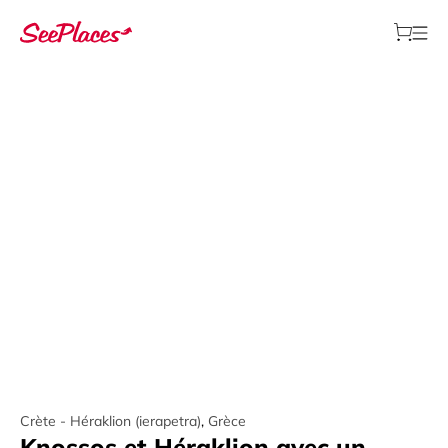
Crète - Héraklion (ierapetra)
,
Grèce
Knossos et Héraklion avec un