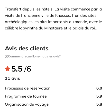
Transfert depuis les hôtels. La visite commence par la
visite de l`ancienne ville de Knossos, l`un des sites
archéologiques les plus importants au monde, avec le
célèbre labyrinthe du Minotaure et le palais du roi
Minos. Notre guide vous fera voyager dans le temps et
découvrir l`histoire de l`une des premières civilisations
d`Europe. Ensuite, transfert vers la plus grande ville
Avis des clients
de Crète, Héraklion. À votre arrivée, moyennant des
Comment recueillons-nous les avis?
frais supplémentaires, vous aurez l`occasion de visiter
le musée archéologique, l`une des plus importantes
5.5
/6
collections d`antiquités de Grèce. Temps libre. Retour
11 avis
aux hôtels.
processus de réservation
6.0
programme de tournée
5.9
organisation du voyage
5.8