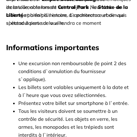
de la ville, notamment
incontournable lors de votre séjour à New York – un 
Central Park
, la
Statue de la 
Liberté
mélange parfait d`histoire, d`architecture et de vues 
et bien plus encore. Le panorama urbain qui 
s`étend à perte de vue rendra ce moment 
spectaculaires sur la ville.
véritablement inoubliable.
Informations importantes
Une excursion non remboursable (le point 2 des 
conditions d`annulation du fournisseur 
s`applique).
Les billets sont valables uniquement à la date et 
à l`heure que vous avez sélectionnées.
Présentez votre billet sur smartphone à l`entrée.
Tous les visiteurs doivent se soumettre à un 
contrôle de sécurité. Les objets en verre, les 
armes, les monopodes et les trépieds sont 
interdits à l`intérieur.