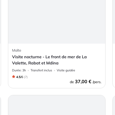
Malte
Visite nocturne - Le front de mer de La
Valette, Rabat et Mdina
Durée:
3h
Transfert inclus
Visite guidée
4.5
/
6
(
7
)
37,00 €
de
/pers.