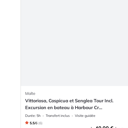
Malte
Vittoriosa, Cospicua et Senglea Tour Incl.
Excursion en bateau à Harbour Cr...
Durée:
5h
Transfert inclus
Visite guidée
5.5
/
6
(
6
)