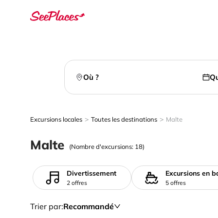
Où ?
Qu
>
>
Excursions locales
Toutes les destinations
Malte
Malte
(Nombre d'excursions: 18)
Divertissement
Excursions en b
2 offres
5 offres
Trier par
:
Recommandé