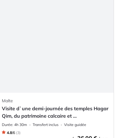
Malte
Visite d`une demi-journée des temples Hagar
Qim, du patrimoine calcaire et ...
Durée:
4h 30m
Transfert inclus
Visite guidée
4.8
/
6
(
3
)