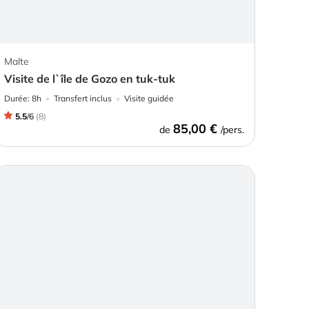
Malte
Visite de l`île de Gozo en tuk-tuk
Durée:
8h
Transfert inclus
Visite guidée
5.5
/
6
(
8
)
85,00 €
de
/pers.