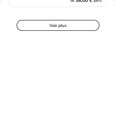
36,00 €
de
/pers.
Voir plus