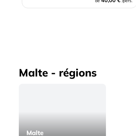
40,00 €
de
/pers.
Malte - régions
Malte