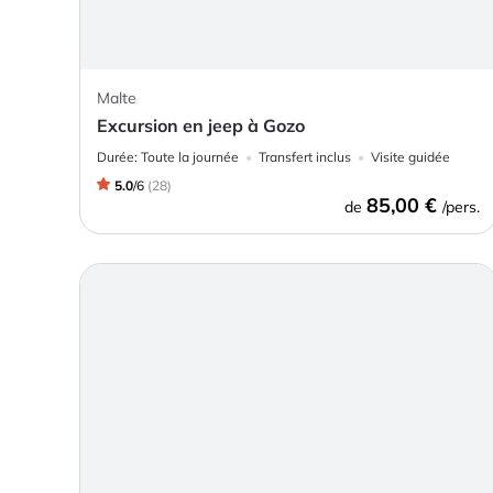
Malte
Excursion en jeep à Gozo
Durée:
Toute la journée
Transfert inclus
Visite guidée
5.0
/
6
(
28
)
85,00 €
de
/pers.