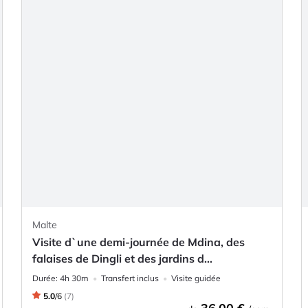
Malte
Visite d`une demi-journée de Mdina, des
falaises de Dingli et des jardins d...
Durée:
4h 30m
Transfert inclus
Visite guidée
5.0
/
6
(
7
)