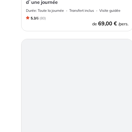
d`une journée
Durée:
Toute la journée
Transfert inclus
Visite guidée
5.3
/
6
(
80
)
69,00 €
de
/pers.