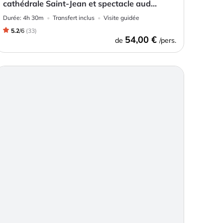
cathédrale Saint-Jean et spectacle aud...
Durée:
4h 30m
Transfert inclus
Visite guidée
5.2
/
6
(
33
)
54,00 €
de
/pers.