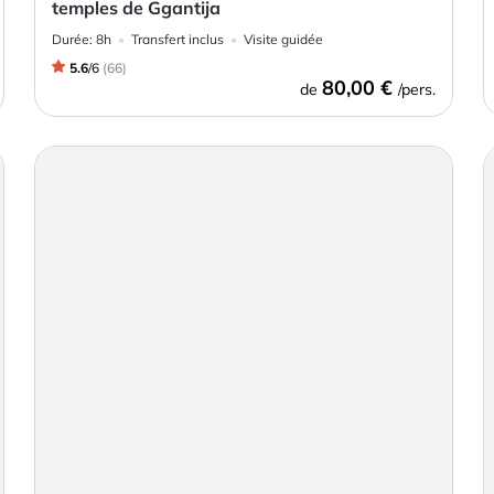
temples de Ggantija
Durée:
8h
Transfert inclus
Visite guidée
5.6
/
6
(
66
)
80,00 €
de
/pers.