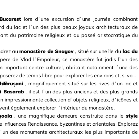
Bucarest
lors d`une excursion d`une journée combinant 
d du lac et l`un des plus beaux joyaux architecturaux de 
ant du patrimoine religieux et du passé aristocratique du 
ndrez au
monastère de Snagov
, situé sur une île du
lac du 
père de Vlad l`Empaleur, ce monastère fut jadis l`un des 
 un important centre culturel, abritant notamment l`une des 
oserez de temps libre pour explorer les environs et, si vous 
astère.
ldărușani
, magnifiquement situé sur les rives d`un lac et 
i Basarab
, il est l`un des plus anciens et des plus grands 
impressionnante collection d`objets religieux, d`icônes et 
euvent également explorer l`intérieur du monastère.
șoaia
, une magnifique demeure construite dans le
style 
le influences Renaissance, byzantines et orientales. Explorez 
l`un des monuments architecturaux les plus importants de 