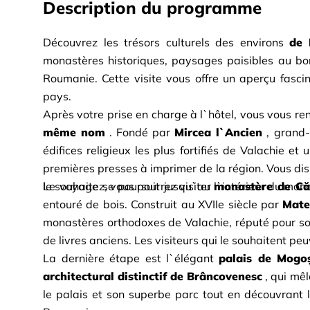
Description du programme
Découvrez les trésors culturels des environs
de 
monastères historiques, paysages paisibles au bor
Roumanie. Cette visite vous offre un aperçu fascin
pays.
Après votre prise en charge à l`hôtel, vous vous re
même nom
. Fondé par
Mircea l`Ancien
, grand-
édifices religieux les plus fortifiés de Valachie et
premières presses à imprimer de la région. Vous disp
le souhaitez, vous pourrez visiter l`intérieur du mon
Le voyage se poursuit jusqu`au
monastère de Că
entouré de bois. Construit au XVIIe siècle par
Mate
monastères orthodoxes de Valachie, réputé pour son 
de livres anciens. Les visiteurs qui le souhaitent p
La dernière étape est l`élégant
palais de Mogo
architectural distinctif de Brâncovenesc
, qui mê
le palais et son superbe parc tout en découvrant 