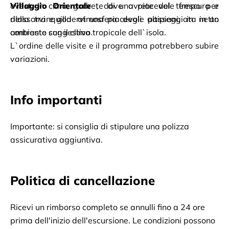
ovest. In cima, godrete di una piacevole frescura e 
Villaggio Orientale
, dove avrete del tempo per 
della tranquilla atmosfera degli altipiani, in netto 
rilassarvi e godervi una piacevole passeggiata in un 
contrasto con il clima tropicale dell`isola.
ambiente suggestivo.
L`ordine delle visite e il programma potrebbero subire 
variazioni.
Info importanti
Importante: si consiglia di stipulare una polizza 
assicurativa aggiuntiva.
Politica di cancellazione
Ricevi un rimborso completo se annulli fino a 24 ore
prima dell'inizio dell'escursione. Le condizioni possono