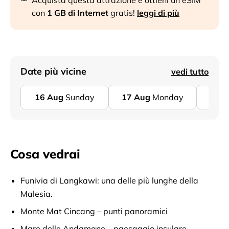
Acquista questa attrazione e ottieni un eSIM
con
1 GB di Internet
gratis!
leggi di più
Date più vicine
vedi tutto
16
Aug
Sunday
17
Aug
Monday
18
A
Cosa vedrai
Funivia di Langkawi: una delle più lunghe della
Malesia.
Monte Mat Cincang – punti panoramici
Mare delle Andamane – paesaggio insulare