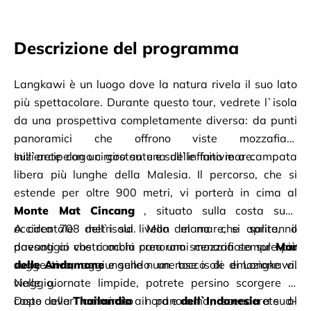
Descrizione del programma
Langkawi è un luogo dove la natura rivela il suo lato 
più spettacolare. Durante questo tour, vedrete l`isola 
da una prospettiva completamente diversa: da punti 
panoramici che offrono viste mozzafiato 
sull`arcipelago circostante e sull`infinito mare.
Inizierete con un giro su una delle funivie a campata 
libera più lunghe della Malesia. Il percorso, che si 
estende per oltre 900 metri, vi porterà in cima al
Monte Mat Cincang
, situato sulla costa sud-
occidentale dell`isola. Man mano che salite, il 
A circa 708 metri sul livello del mare,
si apriranno 
paesaggio che cambia crea uno scenario sempre più 
davanti ai vostri occhi
panorami mozzafiato sul
Mar 
suggestivo, aggiungendo un tocco di emozione al 
delle Andamane
e sulle numerose isole di Langkawi.
viaggio.
Nelle giornate limpide, potrete persino scorgere le
coste della
Dopo aver ammirato il panorama, scenderete al
Thailandia
a nord e
dell`Indonesia
a sud-