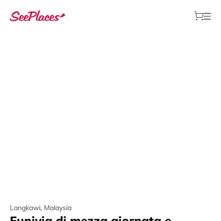
Langkawi
,
Malaysia
Funivia di mezza giornata e