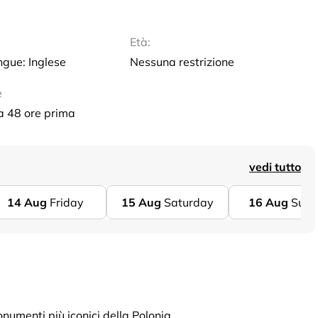
Età:
ngue: Inglese
Nessuna restrizione
e
 a 48 ore prima
vedi tutto
14
Aug
Friday
15
Aug
Saturday
16
Aug
Sund
numenti più iconici della Polonia.