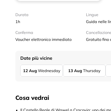
Durata
Lingue
1h
Guida nelle li
Conferma
Cancellazion
Voucher elettronico immediato
Gratuito fino
Date più vicine
12
Aug
Wednesday
13
Aug
Thursday
Cosa vedrai
Il Castello Reale di Wawel a Cracovia: uno dei mo