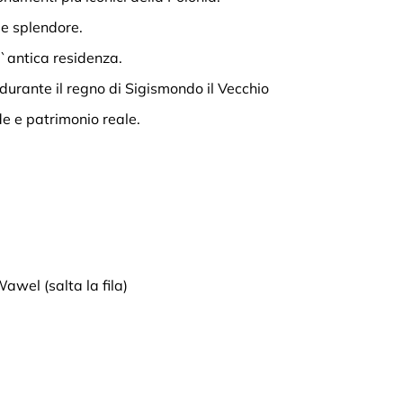
a e splendore.
l`antica residenza.
urante il regno di Sigismondo il Vecchio
e e patrimonio reale.
Wawel (salta la fila)