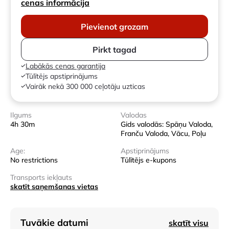
cenas informācija
Pievienot grozam
Pirkt tagad
Labākās cenas garantija
Tūlītējs apstiprinājums
Vairāk nekā 300 000 ceļotāju uzticas
Ilgums
Valodas
4h 30m
Gids valodās: Spāņu Valoda,
Franču Valoda, Vācu, Poļu
Age:
Apstiprinājums
No restrictions
Tūlītējs e-kupons
Transports iekļauts
skatīt saņemšanas vietas
Tuvākie datumi
skatīt visu