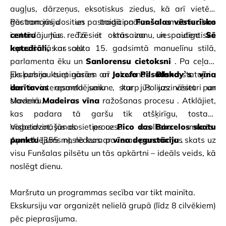
augļus, dārzeņus, eksotiskus ziedus, kā arī vietējo 
gastronomiju un tradicionālos amatniecības 
Pēc tam jūs dosities pastaigā pa
Funšalas vēsturisko 
izstrādājumus. Tā ir krāsaina un autentiska 
centru
. Jūs redzēsiet ostas zonu, iespaidīgo
Sē 
iepazīšanās ar salu.
katedrāli,
kas celta 15. gadsimtā manuelīnu stilā, 
parlamenta ēku un
Sanlorensu cietoksni
. Pa ceļam
jūs pabrauksiet garām arī
Ekskursija turpināsies ar slavenās
Jozefa Pilsudska
Blandy`s vīna 
statujai
, 
kas ir interesanta saikne starp Polijas vēsturi un 
darītavas
apmeklējumu
, kur jūs uzzināsiet par 
Madeiru.
slavenā
Madeiras vīna
ražošanas procesu
. Atklājiet, 
kas padara tā garšu tik atšķirīgu, tostarp 
nogatavināšanas procesu ozolkoka mucās. 
Visbeidzot, jūs dosieties uz
Pico dos Barcelos skatu 
Apmeklējums noslēdzas ar
punktu
(355 m), no kura paveras panorāmas skats uz 
vīna degustāciju
.
visu Funšalas pilsētu un tās apkārtni – ideāls veids, kā 
noslēgt dienu.
Maršruta un programmas secība var tikt mainīta.
Ekskursiju var organizēt nelielā grupā (līdz 8 cilvēkiem) 
pēc pieprasījuma.