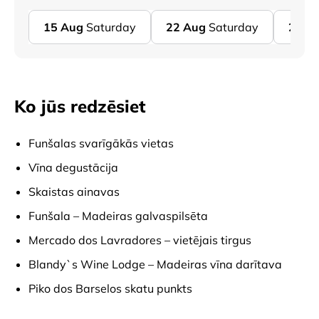
15
Aug
Saturday
22
Aug
Saturday
29
A
Ko jūs redzēsiet
Funšalas svarīgākās vietas
Vīna degustācija
Skaistas ainavas
Funšala – Madeiras galvaspilsēta
Mercado dos Lavradores – vietējais tirgus
Blandy`s Wine Lodge – Madeiras vīna darītava
Piko dos Barselos skatu punkts