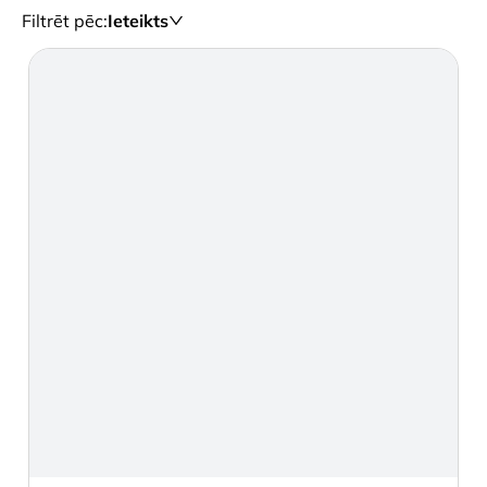
Filtrēt pēc
:
Ieteikts