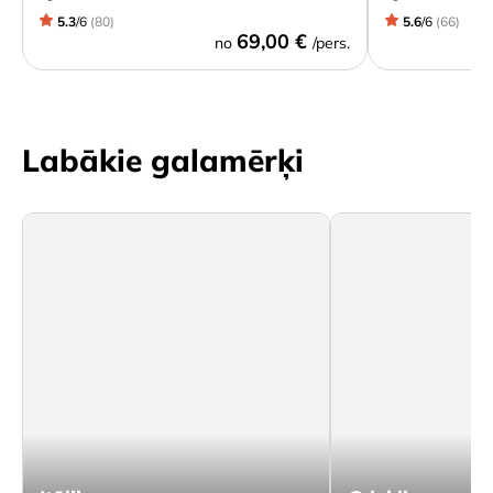
5.3
/
6
(
80
)
5.6
/
6
(
66
)
69,00 €
no
/pers.
Labākie galamērķi