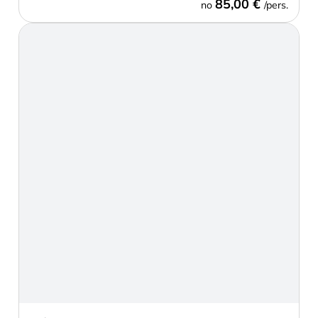
85,00 €
no
/pers.