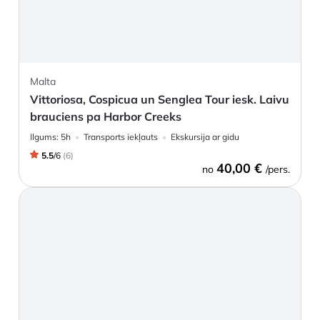
Malta
Vittoriosa, Cospicua un Senglea Tour iesk. Laivu
brauciens pa Harbor Creeks
Ilgums:
5h
Transports iekļauts
Ekskursija ar gidu
5.5
/
6
(
6
)
40,00 €
no
/pers.