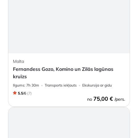
Malta
Fernandess Gozo, Komino un Zilās lagūnas
kruīzs
Ilgums:
7h 30m
Transports iekļauts
Ekskursija ar gidu
5.5
/
6
(
7
)
75,00 €
no
/pers.