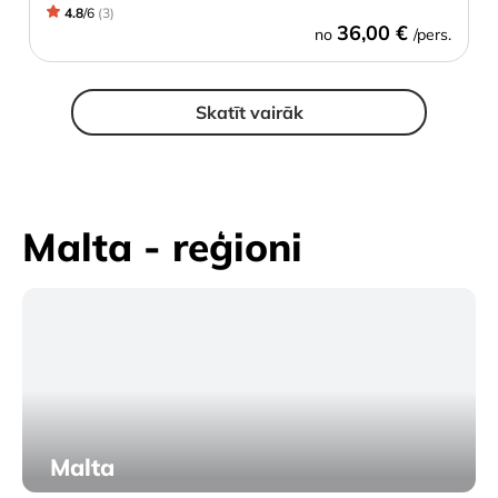
4.8
/
6
(
3
)
36,00 €
no
/pers.
Skatīt vairāk
Malta - reģioni
Malta