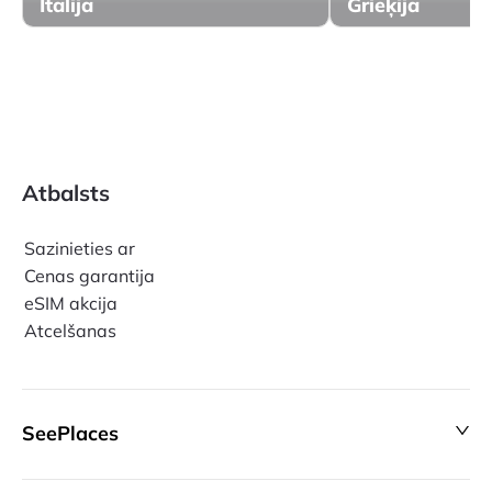
Itālija
Grieķija
Atbalsts
Sazinieties ar
Cenas garantija
eSIM akcija
Atcelšanas
SeePlaces