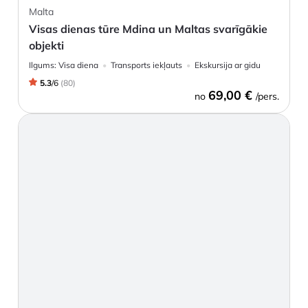
Malta
Visas dienas tūre Mdina un Maltas svarīgākie
objekti
Ilgums:
Visa diena
Transports iekļauts
Ekskursija ar gidu
5.3
/
6
(
80
)
69,00 €
no
/pers.