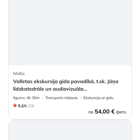
Malta
Valletas ekskursija gida pavadībā, t.sk. Jāņa
līdzkatedrāle un audiovizuāla...
Ilgums:
4h 30m
Transports iekļauts
Ekskursija ar gidu
5.2
/
6
(
33
)
54,00 €
no
/pers.