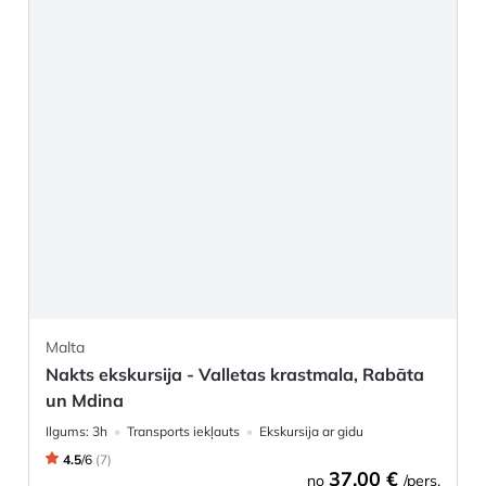
Malta
Nakts ekskursija - Valletas krastmala, Rabāta
un Mdina
Ilgums:
3h
Transports iekļauts
Ekskursija ar gidu
4.5
/
6
(
7
)
37,00 €
no
/pers.