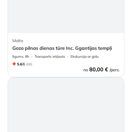
Malta
Gozo pilnas dienas tūre Inc. Ggantijas tempļi
Ilgums:
8h
Transports iekļauts
Ekskursija ar gidu
5.6
/
6
(
66
)
80,00 €
no
/pers.