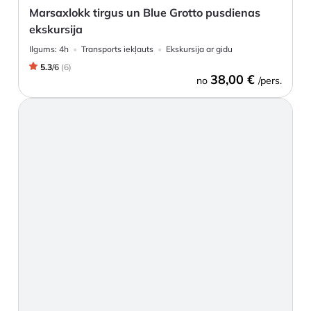
Marsaxlokk tirgus un Blue Grotto pusdienas
ekskursija
Ilgums:
4h
Transports iekļauts
Ekskursija ar gidu
5.3
/
6
(
6
)
38,00 €
no
/pers.