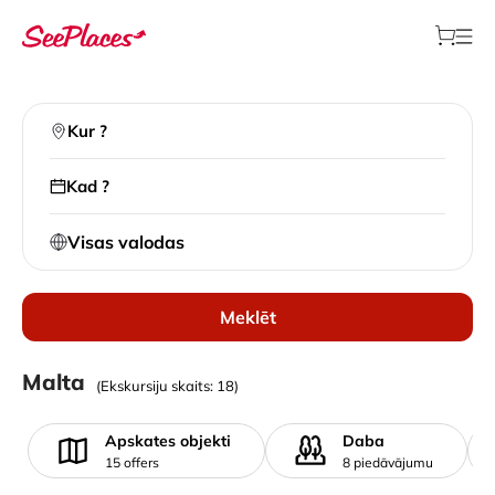
Kur ?
Kad ?
Visas valodas
Meklēt
Vietējās ekskursijas
Malta
(Ekskursiju skaits: 18)
>
Visi galamērķi
>
Malta
Apskates objekti
Daba
15 offers
8 piedāvājumu