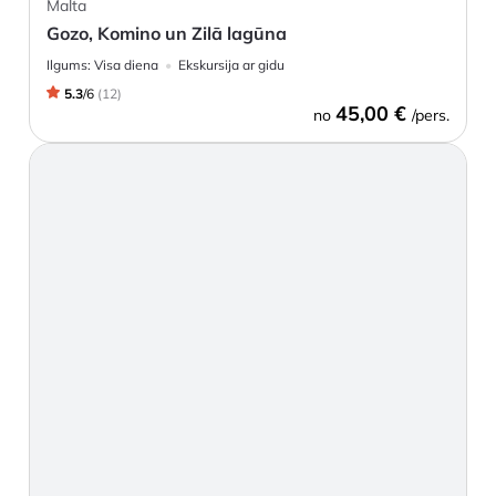
Malta
Gozo, Komino un Zilā lagūna
Ilgums:
Visa diena
Ekskursija ar gidu
5.3
/
6
(
12
)
45,00 €
no
/pers.