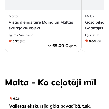
Malta
Malta
Visas dienas tūre Mdina un Maltas
Gozo pilnas d
svarīgākie objekti
Ggantijas te
Ilgums:
Visa diena
Ilgums:
8h
5.3
/
6
(
80
)
5.6
/
6
(
66
)
69,00 €
no
/pers.
Malta - Ko ceļotāji mīl
6.0
/
6
Valletas ekskursija gida pavadībā, t.sk.