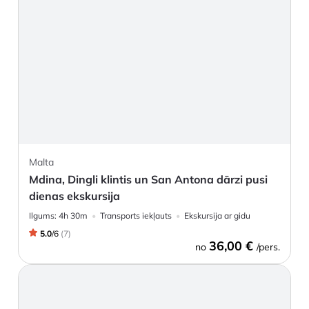
Malta
Mdina, Dingli klintis un San Antona dārzi pusi
dienas ekskursija
Ilgums:
4h 30m
Transports iekļauts
Ekskursija ar gidu
5.0
/
6
(
7
)
36,00 €
no
/pers.