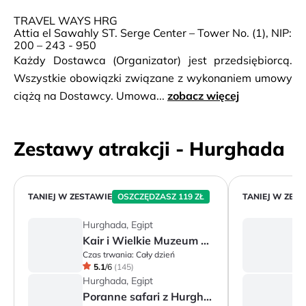
TRAVEL WAYS HRG
Attia el Sawahly ST. Serge Center – Tower No. (1), NIP:
200 – 243 - 950
Każdy Dostawca (Organizator) jest przedsiębiorcą.
Wszystkie obowiązki związane z wykonaniem umowy
ciążą na Dostawcy. Umowa...
zobacz więcej
Zestawy atrakcji - Hurghada
TANIEJ W ZESTAWIE
OSZCZĘDZASZ 119 ZŁ
TANIEJ W ZES
Hurghada, Egipt
H
Kair i Wielkie Muzeum Egipskie
Czas trwania:
Cały dzień
Cz
5.1
/
6
(
145
)
Hurghada, Egipt
H
Poranne safari z Hurghady