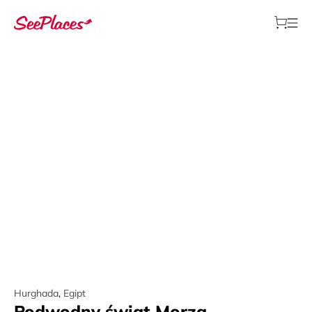
Hurghada
,
Egipt
Podwodny świat Morza