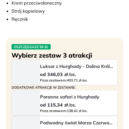
Krem przeciwsłoneczny
odkrywać podwodne życie lub po prostu zrelaksować 
Strój kąpielowy
się na pokładzie, ciesząc się spokojem i widokami. W 
Ręcznik
trakcie postoju otrzymasz również 
napój 
bezalkoholowy i wodę
, aby jeszcze przyjemniej 
spędzić czas. Po zakończeniu morskiej przygody 
wrócisz do mariny, skąd zapewniony jest transfer 
OSZCZĘDZASZ 99 ZŁ
powrotny do hotelu. To idealna opcja, jeśli chcesz 
Wybierz zestaw 3 atrakcji
zobaczyć więcej niż tylko powierzchnię morza i 
Luksor z Hurghady - Dolina Królów, świątynia Hatszepsut i Karnak
przeżyć coś wyjątkowego w trakcie wakacji.
od
346,03 zł
/os.
Kolejność zwiedzania oraz program mogą ulec 
Poza zestawem:
403,71 zł /os.
zmianie.
DODATKOWE ATRAKCJE W ZESTAWIE:
Poranne safari z Hurghady
od
115,34 zł
/os.
Poza zestawem:
138,41 zł /os.
Podwodny świat Morza Czerwonego