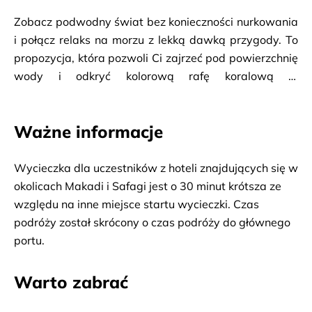
Zobacz podwodny świat bez konieczności nurkowania 
i połącz relaks na morzu z lekką dawką przygody. To 
propozycja, która pozwoli Ci zajrzeć pod powierzchnię 
wody i odkryć kolorową rafę koralową w 
komfortowych warunkach. Twoja przygoda rozpocznie 
się od odbioru z hotelu i przejazdu do mariny, skąd 
Ważne informacje
wyruszysz w rejs na pokładzie 
półłodzi podwodnej
. 
Już po kilkunastu minutach dotrzesz do miejsca, gdzie 
czeka na Ciebie jedno z największych bogactw morza 
Wycieczka dla uczestników z hoteli znajdujących się w 
– 
rafa koralowa
. Dzięki dużym panoramicznym 
okolicach Makadi i Safagi jest o 30 minut krótsza ze 
oknom będziesz mógł podziwiać podwodny świat z 
względu na inne miejsce startu wycieczki. Czas 
bliska – zobaczysz kolorowe ryby i fascynujące 
podróży został skrócony o czas podróży do głównego 
formacje koralowców, które tworzą niezwykły, 
portu.
naturalny krajobraz. Po czasie spędzonym na 
obserwacji rafy łódź zatrzyma się na otwartym morzu. 
Warto zabrać
To moment na odpoczynek i kontakt z wodą – możesz 
skorzystać z możliwości 
snorkelingu
 i samodzielnie 