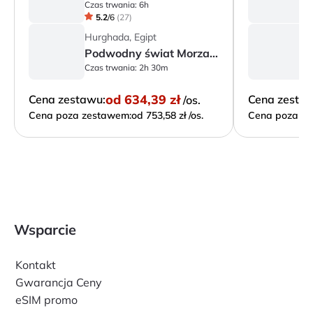
Czas trwania:
6h
Cz
5.2
/
6
(
27
)
Hurghada, Egipt
H
Podwodny świat Morza Czerwonego
Czas trwania:
2h 30m
Cz
od
634,39 zł
Cena zestawu:
Cena zesta
/os.
Cena poza zestawem:
od 753,58 zł /os.
Cena poza ze
Wsparcie
Kontakt
Gwarancja Ceny
eSIM promo