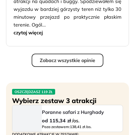
atrakcji na quadach i buggy. Spodziewałem się
wyjazdu w bardziej górzysty teren niż tylko 30
minutowy przejazd po praktycznie płaskim
terenie. Ogól...
czytaj więcej
Zobacz wszystkie opinie
OSZCZĘDZASZ 119 ZŁ
Wybierz zestaw 3 atrakcji
Poranne safari z Hurghady
od
115,34 zł
/os.
Poza zestawem:
138,41 zł /os.
DODATKOWE ATRAKCJE W ZESTAWIE: