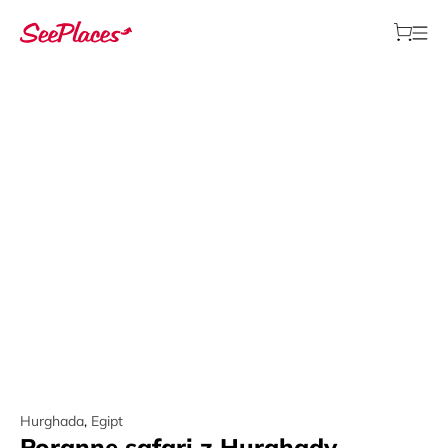
Hurghada
,
Egipt
Poranne safari z Hurghady