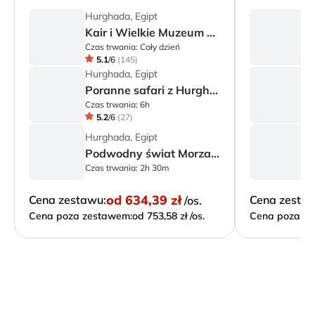
Hurghada, Egipt
H
Kair i Wielkie Muzeum Egipskie
Czas trwania:
Cały dzień
Cz
5.1
/
6
(
145
)
Hurghada, Egipt
H
Poranne safari z Hurghady
Czas trwania:
6h
Cz
5.2
/
6
(
27
)
Hurghada, Egipt
H
Podwodny świat Morza Czerwonego
Czas trwania:
2h 30m
Cz
od
634,39 zł
Cena zestawu:
Cena zesta
/os.
Cena poza zestawem:
od 753,58 zł /os.
Cena poza ze