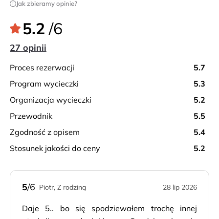
Jak zbieramy opinie?
5.2
/6
27 opinii
proces rezerwacji
5.7
program wycieczki
5.3
organizacja wycieczki
5.2
przewodnik
5.5
zgodność z opisem
5.4
stosunek jakości do ceny
5.2
5
/6
Piotr, Z rodziną
28 lip 2026
Daje 5.. bo się spodziewałem trochę innej