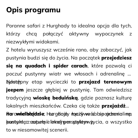
Opis programu
Poranne safari z Hurghady to idealna opcja dla tych, 
którzy chcą połączyć aktywny wypoczynek z 
niezwykłymi widokami. 
Z hotelu wyruszysz wcześnie rano, aby zobaczyć, jak 
pustynia budzi się do życia. Na początek 
przejedziesz 
się na quadach i spider carach
, które pozwolą ci 
poczuć pustynny wiatr we włosach i adrenalinę w 
Następny etap wycieczki to 
żyłach. 
przejazd terenowym 
jeepem
 jeszcze głębiej w pustynię. Tam odwiedzisz 
tradycyjną 
wioskę beduińską
, gdzie poznasz kulturę 
lokalnych mieszkańców. Czeka cię także 
przejażdżka 
na wielbłądzie
Poranne safari z Hurghady łączy w sobie adrenalinę, 
, co daje możliwość spojrzenia na 
kontakt z naturą i lokalnym stylem życia, a wszystko 
pustynię z zupełnie innej perspektywy. 
to w niesamowitej scenerii. 