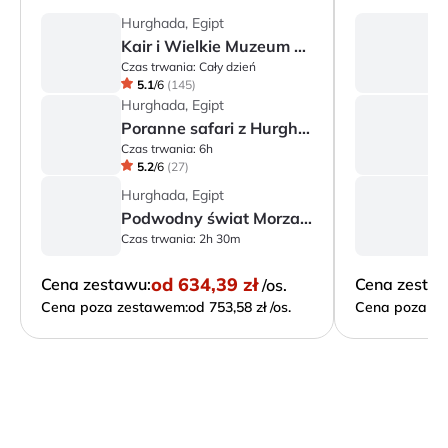
Hurghada, Egipt
H
Kair i Wielkie Muzeum Egipskie
Czas trwania:
Cały dzień
Cz
5.1
/
6
(
145
)
Hurghada, Egipt
H
Poranne safari z Hurghady
Czas trwania:
6h
Cz
5.2
/
6
(
27
)
Hurghada, Egipt
H
Podwodny świat Morza Czerwonego
Czas trwania:
2h 30m
Cz
od
634,39 zł
Cena zestawu:
Cena zesta
/os.
Cena poza zestawem:
od 753,58 zł /os.
Cena poza ze