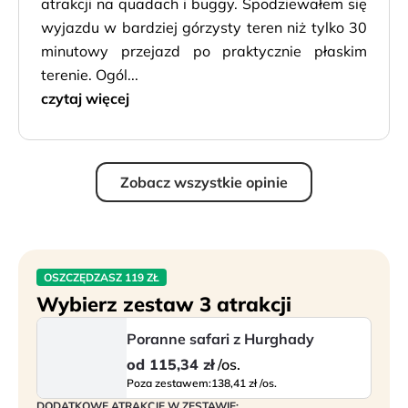
atrakcji na quadach i buggy. Spodziewałem się
wyjazdu w bardziej górzysty teren niż tylko 30
minutowy przejazd po praktycznie płaskim
terenie. Ogól...
czytaj więcej
Zobacz wszystkie opinie
OSZCZĘDZASZ 119 ZŁ
Wybierz zestaw 3 atrakcji
Poranne safari z Hurghady
od
115,34 zł
/os.
Poza zestawem:
138,41 zł /os.
DODATKOWE ATRAKCJE W ZESTAWIE: