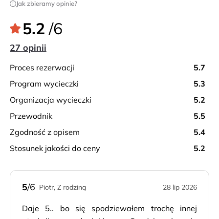
Jak zbieramy opinie?
5.2
/6
27 opinii
proces rezerwacji
5.7
program wycieczki
5.3
organizacja wycieczki
5.2
przewodnik
5.5
zgodność z opisem
5.4
stosunek jakości do ceny
5.2
5
/6
Piotr, Z rodziną
28 lip 2026
Daje 5.. bo się spodziewałem trochę innej