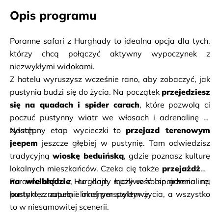
Opis programu
Poranne safari z Hurghady to idealna opcja dla tych, 
którzy chcą połączyć aktywny wypoczynek z 
niezwykłymi widokami. 
Z hotelu wyruszysz wcześnie rano, aby zobaczyć, jak 
pustynia budzi się do życia. Na początek 
przejedziesz 
się na quadach i spider carach
, które pozwolą ci 
poczuć pustynny wiatr we włosach i adrenalinę w 
Następny etap wycieczki to 
żyłach. 
przejazd terenowym 
jeepem
 jeszcze głębiej w pustynię. Tam odwiedzisz 
tradycyjną 
wioskę beduińską
, gdzie poznasz kulturę 
lokalnych mieszkańców. Czeka cię także 
przejażdżka 
na wielbłądzie
Poranne safari z Hurghady łączy w sobie adrenalinę, 
, co daje możliwość spojrzenia na 
kontakt z naturą i lokalnym stylem życia, a wszystko 
pustynię z zupełnie innej perspektywy. 
to w niesamowitej scenerii. 