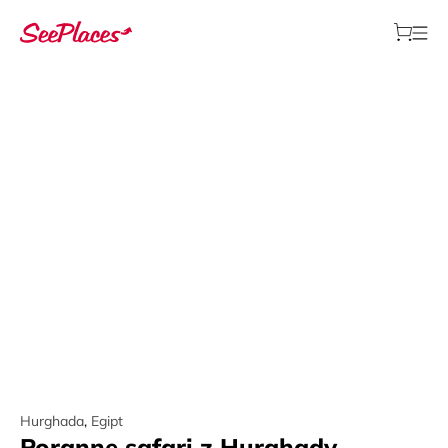
Hurghada
,
Egipt
Poranne safari z Hurghady