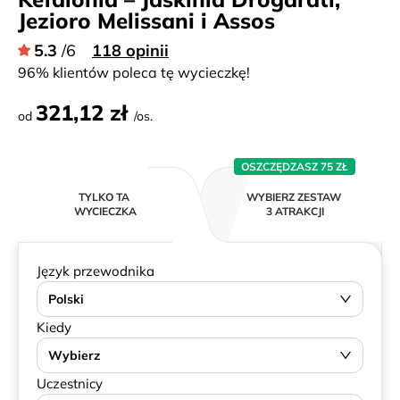
Jezioro Melissani i Assos
5.3
/6
118 opinii
96% klientów poleca tę wycieczkę!
321,12 zł
od
/os.
OSZCZĘDZASZ 75 ZŁ
TYLKO TA
WYBIERZ ZESTAW
WYCIECZKA
3 ATRAKCJI
Język przewodnika
Polski
Kiedy
Wybierz
Uczestnicy