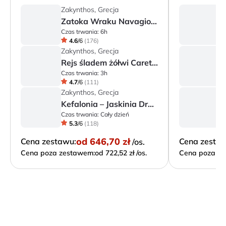
Zakynthos, Grecja
Z
Zatoka Wraku Navagio i Błękitne Groty - rejs po północnym wybrzeżu Zakyntho...
Czas trwania:
6h
Cz
4.6
/
6
(
176
)
Zakynthos, Grecja
Z
Rejs śladem żółwi Caretta – jaskinie Keri i wyspa Marathonisi
Czas trwania:
3h
Cz
4.7
/
6
(
111
)
Zakynthos, Grecja
Z
Kefalonia – Jaskinia Drogarati, Jezioro Melissani i Assos
Czas trwania:
Cały dzień
Cz
5.3
/
6
(
118
)
od
646,70 zł
Cena zestawu:
Cena zesta
/os.
Cena poza zestawem:
od 722,52 zł /os.
Cena poza ze