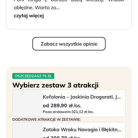
obłędne. Warto zo...
czytaj więcej
Zobacz wszystkie opinie
OSZCZĘDZASZ 75 ZŁ
Wybierz zestaw 3 atrakcji
Kefalonia – Jaskinia Drogarati, Jezioro Melissani i Assos
od
289,90 zł
/os.
Poza zestawem:
321,12 zł /os.
DODATKOWE ATRAKCJE W ZESTAWIE:
Zatoka Wraku Navagio i Błękitne Groty - rejs po północnym wybrzeżu Zakyntho...