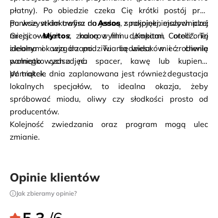
płatny). Po obiedzie czeka Cię krótki postój przy 
punkcie widokowym na jedną z najpiękniejszych plaż 
Po wszystkim trafisz do 
Assos
, spokojnej, malowniczej 
Grecji – 
miejscowości z kolorowymi domkami, otoczonej 
Myrtos
, znaną z filmu „Kapitan Corelli”. To 
idealna okazja do podziwiania widoków i zrobienia 
zielonymi wzgórzami. Tu będziesz mieć chwilę 
pamiątkowych zdjęć.
wolnego czasu na spacer, kawę lub kupienie 
pamiątek. 
W trakcie dnia zaplanowana jest również degustacja 
lokalnych specjałów, to idealna okazja, żeby 
spróbować miodu, oliwy czy słodkości prosto od 
producentów. 
Kolejność zwiedzania oraz program mogą ulec 
zmianie. 
Opinie klientów
Jak zbieramy opinie?