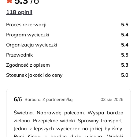
5.3
/6
118 opinii
proces rezerwacji
5.5
program wycieczki
5.4
organizacja wycieczki
5.4
przewodnik
5.5
zgodność z opisem
5.3
stosunek jakości do ceny
5.0
6
/6
Barbara, Z partnerem/ką
03 sie 2026
Świetna. Naprawdę polecam. Wyspa bardzo
zielona. Przepiękne widoki. Sprawny transport.
Jedna z lepszych wycieczek na jakiej byliśmy.
Pani Kinga z bardzo dużą wiedzą. Widoki