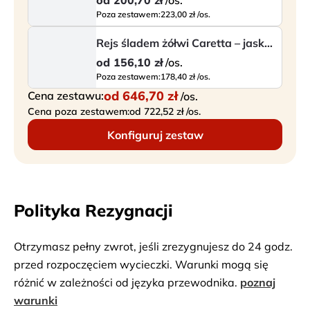
od
200,70 zł
/os.
Poza zestawem:
223,00 zł /os.
Rejs śladem żółwi Caretta – jaskinie Keri i wyspa Marathonisi
od
156,10 zł
/os.
Poza zestawem:
178,40 zł /os.
od
646,70 zł
Cena zestawu:
/os.
Cena poza zestawem:
od 722,52 zł /os.
Konfiguruj zestaw
Polityka Rezygnacji
Otrzymasz pełny zwrot, jeśli zrezygnujesz do 24 godz.
przed rozpoczęciem wycieczki. Warunki mogą się
różnić w zależności od języka przewodnika.
poznaj
warunki