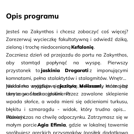
Opis programu
Jesteś na Zakynthos i chcesz zobaczyć coś więcej? 
Zarezerwuj wycieczkę fakultatywną i odwiedź dziką, 
zieloną i trochę niedocenianą 
Kefalonię
. 
Zaczniesz dzień od przejazdu do portu na Zakynthos, 
aby stamtąd popłynąć na wyspę. Pierwszy 
przystanek to
 jaskinia Drogarati 
z imponującymi 
komnatami, pełna stalaktytów i stalagmitów. Wnętrze 
jaskini ma wyjątkową akustykę, a koncerty można by 
Niedaleko znajduje się 
jezioro Melissani
, które jest 
tam zagrać bez nagłośnienia. 
ukryte w środku jaskini. Przez zawalone sklepienie 
wpada słońce, a woda mieni się odcieniami turkusu, 
błękitu i szmaragdu - widok, który trudno opisać 
słowami. 
Później czas na chwilę odpoczynku. Zatrzymasz się w 
małym porcie 
Agia Efimia
, gdzie w lokalnej tawernie 
spróbujesz greckich przysmaków (posiłek dodatkowo 