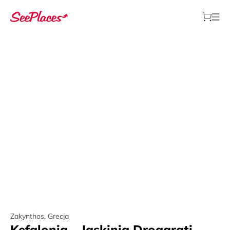
Zakynthos
,
Grecja
Kefalonia – Jaskinia Drogarati,