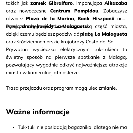
takich jak 
zamek Gibralfaro
, imponująca 
Alkazaba
oraz nowoczesne 
Centrum Pompidou
. Zobaczysz 
również 
Plaza de la Marina
, 
Bank Hiszpanii
 oraz 
słynną 
Przejazd obejmuje także nadmorską część miasta, 
arenę korridy La Malagueta
.
dzięki czemu będziesz podziwiać 
plażę La Malagueta
oraz śródziemnomorskie krajobrazy Costa del Sol.
Prywatna wycieczka elektrycznym tuk-tukiem to 
świetny sposób na pierwsze spotkanie z Malagą, 
pozwalający wygodnie odkryć najważniejsze atrakcje 
miasta w kameralnej atmosferze.
Trasa przejazdu oraz program mogą ulec zmianie.
Ważne informacje
Tuk-tuki nie posiadają bagażnika, dlatego nie ma 