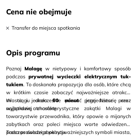
Cena nie obejmuje
Transfer do miejsca spotkania
Opis programu
Poznaj 
Malagę
 w nietypowy i komfortowy sposób 
podczas 
prywatnej wycieczki elektrycznym tuk-
tukiem
. To doskonała propozycja dla osób, które chcą 
w krótkim czasie zobaczyć najważniejsze atrakcje 
miasta i jednocześnie poznać jego historię oraz 
W ciągu około 
60 minut
 przejedziesz przez 
wyjątkową atmosferę.
najbardziej charakterystyczne zakątki Malagi w 
towarzystwie przewodnika, który opowie o mijanych 
zabytkach oraz poleci miejsca warte odwiedzenia 
podczas dalszego pobytu.
Trasa prowadzi obok najważniejszych symboli miasta, 