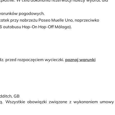
ezpłatnie. W celu dokonania rezerwacji należy wybrać dla 
 warunków pogodowych.
statek przy nabrzeżu Paseo Muelle Uno, naprzeciwko 
6 autobusu Hop-On Hop-Off Málaga).
dz. przed rozpoczęciem wycieczki.
poznaj warunki
dditch, GB
rcą. Wszystkie obowiązki związane z wykonaniem umowy