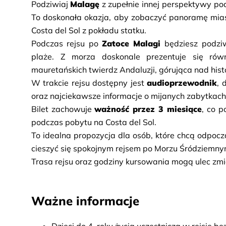
Podziwiaj 
Malagę
 z zupełnie innej perspektywy p
To doskonała okazja, aby zobaczyć panoramę mias
Costa del Sol z pokładu statku.
Podczas rejsu po 
Zatoce Malagi
 będziesz podzi
plaże. Z morza doskonale prezentuje się rów
mauretańskich twierdz Andaluzji, górująca nad his
W trakcie rejsu dostępny jest 
audioprzewodnik
, 
oraz najciekawsze informacje o mijanych zabytkach 
Bilet zachowuje 
ważność przez 3 miesiące
, co 
podczas pobytu na Costa del Sol.
To idealna propozycja dla osób, które chcą odpocz
cieszyć się spokojnym rejsem po Morzu Śródziemny
Trasa rejsu oraz godziny kursowania mogą ulec zmi
Ważne informacje