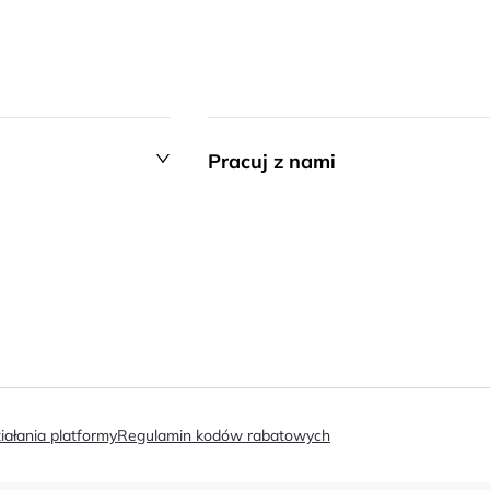
Pracuj z nami
iałania platformy
Regulamin kodów rabatowych