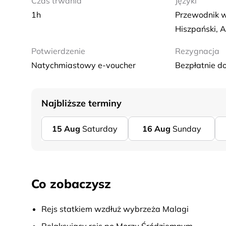
Czas trwania
Języki
1h
Przewodnik w
Hiszpański, A
Potwierdzenie
Rezygnacja
Natychmiastowy e-voucher
Bezpłatnie d
Najbliższe terminy
15
Aug
Saturday
16
Aug
Sunday
Co zobaczysz
Rejs statkiem wzdłuż wybrzeża Malagi