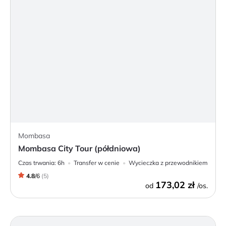
Mombasa
Mombasa City Tour (półdniowa)
Czas trwania:
6h
Transfer w cenie
Wycieczka z przewodnikiem
4.8
/
6
(
5
)
173,02 zł
od
/os.