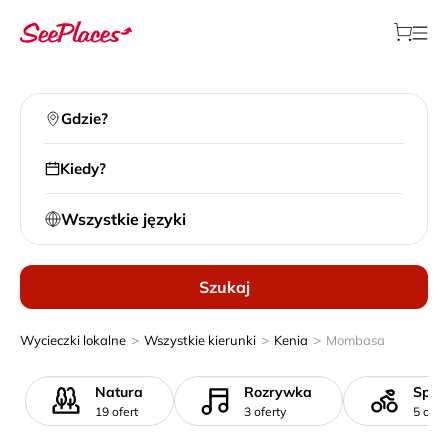
Gdzie?
Kiedy?
Wszystkie języki
Szukaj
>
>
>
Wycieczki lokalne
Wszystkie kierunki
Kenia
Mombasa
Natura
Rozrywka
Spor
19 ofert
3 oferty
5 ofer