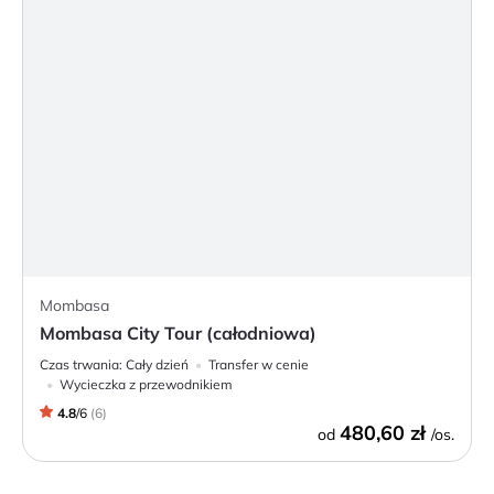
Mombasa
Mombasa City Tour (całodniowa)
Czas trwania:
Cały dzień
Transfer w cenie
Wycieczka z przewodnikiem
4.8
/
6
(
6
)
480,60 zł
od
/os.