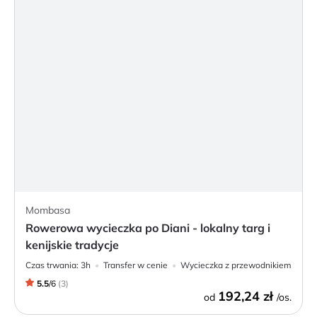
Mombasa
Rowerowa wycieczka po Diani - lokalny targ i
kenijskie tradycje
Czas trwania:
3h
Transfer w cenie
Wycieczka z przewodnikiem
5.5
/
6
(
3
)
192,24 zł
od
/os.