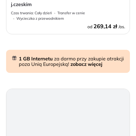
j.czeskim
Czas trwania:
Cały dzień
Transfer w cenie
Wycieczka z przewodnikiem
269,14 zł
od
/os.
1 GB Internetu
za darmo przy zakupie atrakcji
poza Unią Europejską!
zobacz więcej