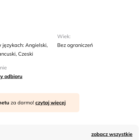
Wiek:
językach: Angielski,
Bez ograniczeń
ancuski, Czeski
nie
y odbioru
rnetu
za darmo!
czytaj więcej
zobacz wszystkie