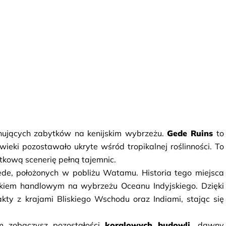
nujących zabytków na kenijskim wybrzeżu. 
Gede Ruins
 to 
ieki pozostawało ukryte wśród tropikalnej roślinności. To 
ątkową scenerię pełną tajemnic.
ede, położonych w pobliżu Watamu. Historia tego miejsca 
dkiem handlowym na wybrzeżu Oceanu Indyjskiego. Dzięki 
y z krajami Bliskiego Wschodu oraz Indiami, stając się 
m zobaczysz pozostałości 
koralowych budowli