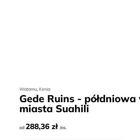
Watamu
,
Kenia
Gede Ruins - półdniowa
miasta Suahili
288,36 zł
od
/os.