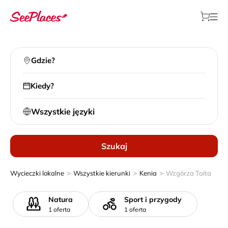
Gdzie?
Kiedy?
Wszystkie języki
Szukaj
>
>
>
Wycieczki lokalne
Wszystkie kierunki
Kenia
Wzgórza Taita
Natura
Sport i przygody
1 oferta
1 oferta