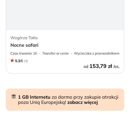
Wzgórza Taita
Nocne safari
Czas trwania:
1h
Transfer w cenie
Wycieczka z przewodnikiem
5.3
/
6
(
4
)
153,79 zł
od
/os.
1 GB Internetu
za darmo przy zakupie atrakcji
poza Unią Europejską!
zobacz więcej