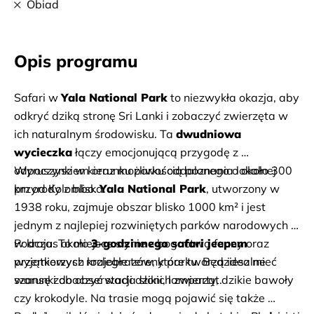
Obiad
Opis programu
Safari w 
Yala National Park
 to niezwykła okazja, aby 
odkryć dziką stronę Sri Lanki i zobaczyć zwierzęta w 
ich naturalnym środowisku. Ta 
dwudniowa 
wycieczka
 łączy emocjonującą przygodę z 
odpoczynkiem oraz możliwością poznania lokalnej 
Wyruszysz w kierunku parku oddalonego o około 300 
przyrody z bliska.
km od Kolombo. 
Yala National Park
, utworzony w 
1938 roku, zajmuje obszar blisko 1000 km² i jest 
jednym z najlepiej rozwiniętych parków narodowych 
w kraju. To miejsce słynie z bogactwa fauny oraz 
Podczas około 
3-godzinnego safari jeepem
wyjątkowych krajobrazów, które tworzą idealne 
przemierzysz rozległe tereny parku. Będziesz mieć 
warunki do obserwacji dzikich zwierząt.
szansę zobaczyć stada słoni, lamparty, dzikie bawoły 
czy krokodyle. Na trasie mogą pojawić się także 