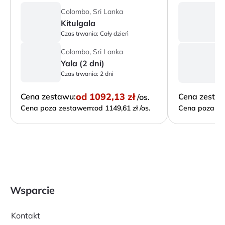
Colombo, Sri Lanka
C
Kitulgala
S
Czas trwania:
Cały dzień
Cz
C
Colombo, Sri Lanka
Yala (2 dni)
Cz
Czas trwania:
2 dni
od
1092,13 zł
Cena zestawu:
Cena zesta
/os.
Cena poza zestawem:
od 1149,61 zł /os.
Cena poza ze
Wsparcie
Kontakt