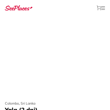
Colombo
,
Sri Lanka
Yala (2 dni)