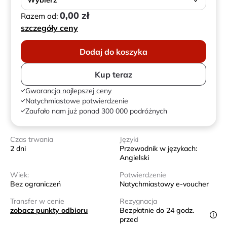
Wybierz
0,00 zł
Razem od:
szczegóły ceny
Dodaj do koszyka
Kup teraz
Gwarancja najlepszej ceny
Natychmiastowe potwierdzenie
Zaufało nam już ponad 300 000 podróżnych
Czas trwania
Języki
2 dni
Przewodnik w językach:
Angielski
Wiek:
Potwierdzenie
Bez ograniczeń
Natychmiastowy e-voucher
Transfer w cenie
Rezygnacja
zobacz punkty odbioru
Bezpłatnie do 24 godz.
przed