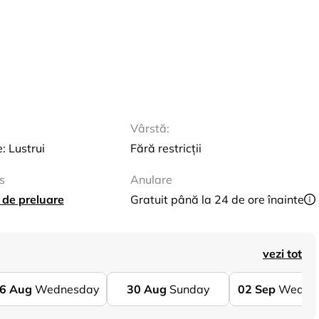
Vârstă:
e: Lustrui
Fără restricții
s
Anulare
 de preluare
Gratuit până la 24 de ore înainte
vezi tot
6
Aug
Wednesday
30
Aug
Sunday
02
Sep
Wedne