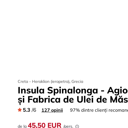
Creta - Heraklion (ierapetra)
,
Grecia
Insula Spinalonga - Agio
și Fabrica de Ulei de Mă
5.3
/6
127 opinii
97% dintre clienți recoman
45,50 EUR
de la
/pers.