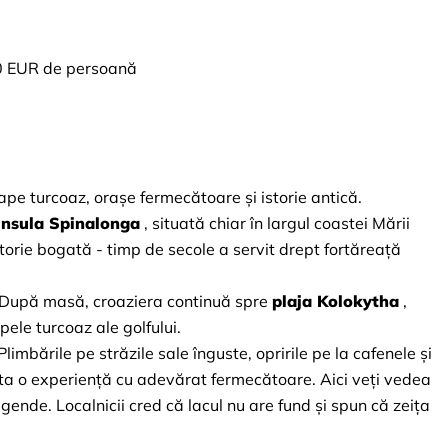
20 EUR de persoană
pe turcoaz, orașe fermecătoare și istorie antică.
 insula Spinalonga
, situată chiar în largul coastei Mării 
storie bogată - timp de secole a servit drept fortăreață 
 După masă, croaziera continuă spre
plaja Kolokytha
, 
pele turcoaz ale golfului.
 Plimbările pe străzile sale înguste, opririle pe la cafenele și 
sta o experiență cu adevărat fermecătoare. Aici veți vedea 
legende. Localnicii cred că lacul nu are fund și spun că zeița 