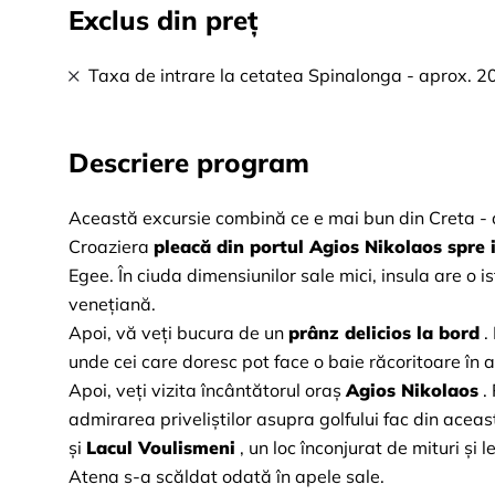
Exclus din preț
Taxa de intrare la cetatea Spinalonga - aprox. 
Descriere program
Această excursie combină ce e mai bun din Creta - a
Croaziera
pleacă din portul Agios Nikolaos spre
Egee. În ciuda dimensiunilor sale mici, insula are o i
venețiană.
Apoi, vă veți bucura de un
prânz delicios la bord
.
unde cei care doresc pot face o baie răcoritoare în a
Apoi, veți vizita încântătorul oraș
Agios Nikolaos
.
admirarea priveliștilor asupra golfului fac din acea
și
Lacul Voulismeni
, un loc înconjurat de mituri și 
Atena s-a scăldat odată în apele sale.