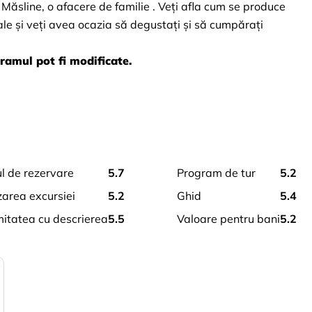
Măsline, o afacere de familie
. Veți afla cum se produce 
sale și veți avea ocazia să degustați și să cumpărați 
ramul pot fi modificate.
ul de rezervare
5.7
program de tur
5.2
zarea excursiei
5.2
ghid
5.4
mitatea cu descrierea
5.5
valoare pentru bani
5.2