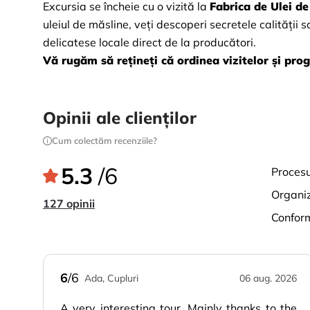
Excursia se încheie cu o vizită la
Fabrica de Ulei de
uleiul de măsline, veți descoperi secretele calității 
delicatese locale direct de la producători.
Vă rugăm să rețineți că ordinea vizitelor și prog
Opinii ale clienților
Cum colectăm recenziile?
5.3
/6
proces
organi
127 opinii
confor
6
/6
Ada, Cupluri
06 aug. 2026
A very interesting tour. Mainly thanks to the