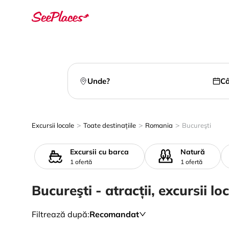
Unde?
C
>
>
>
Excursii locale
Toate destinațiile
Romania
Bucureşti
Excursii cu barca
Natură
1 ofertă
1 ofertă
Bucureşti - atracții, excursii lo
Filtrează după
:
Recomandat