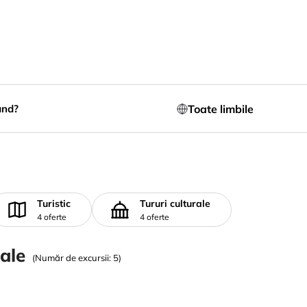
Toate limbile
ând?
Turistic
Tururi culturale
4 oferte
4 oferte
cale
(Număr de excursii: 5)