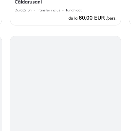
Căldarusani
Durată:
5h
Transfer inclus
Tur ghidat
60,00 EUR
de la
/pers.