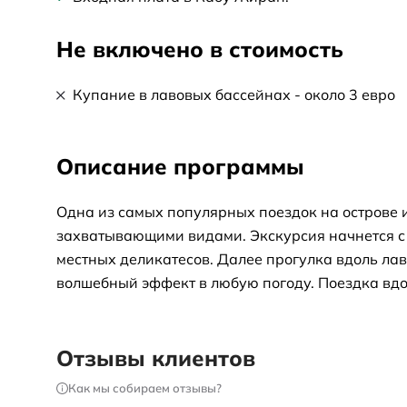
Не включено в стоимость
Купание в лавовых бассейнах - около 3 евро
Описание программы
Одна из самых популярных поездок на острове 
захватывающими видами. Экскурсия начнется с
местных деликатесов. Далее прогулка вдоль ла
волшебный эффект в любую погоду. Поездка вдо
Мониш, где будет перерыв для купания в природ
обед, а затем посещение популярного местного 
захватывающим видом со второй по высоте скал
Отзывы клиентов
Как мы собираем отзывы?