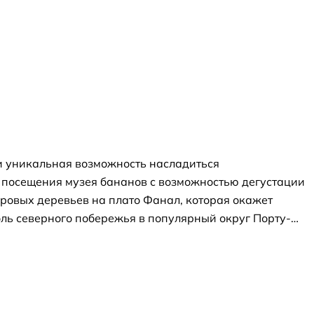
и уникальная возможность насладиться
 посещения музея бананов с возможностью дегустации
вровых деревьев на плато Фанал, которая окажет
ль северного побережья в популярный округ Порту-
ных бассейнах, а также экскурсия по аквариуму. Затем
бара. В завершение можно будет насладиться
ы в Европе со стеклянной платформой - Кабо-Жиран.