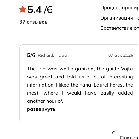
5.4
/6
процесс брони
организация п
37 отзывов
соответствие 
5
/6
Richard, Пара
07 авг. 2026
The trip was well organized, the guide Vojta
was great and told us a lot of interesting
information. I liked the Fanal Laurel Forest the
most, where I would have easily added
another hour of...
развернуть
Показа