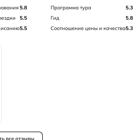
рования
5.8
программа тура
5.3
оездки
5.5
гид
5.8
описанию
5.5
соотношение цены и качества
5.3
ть все отзывы