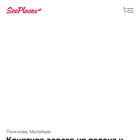
Лангкави
,
Малайзия
Канатная дорога на полдня и