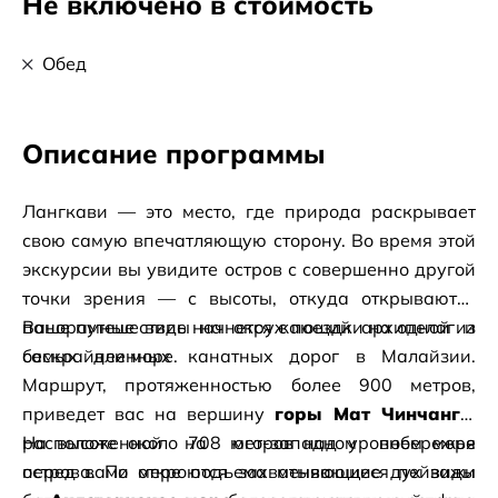
Не включено в стоимость
Обед
Описание программы
Лангкави — это место, где природа раскрывает 
свою самую впечатляющую сторону. Во время этой 
экскурсии вы увидите остров с совершенно другой 
точки зрения — с высоты, откуда открываются 
панорамные виды на окружающий архипелаг и 
Ваше путешествие начнется с поездки на одной из 
бескрайнее море.
самых длинных канатных дорог в Малайзии. 
Маршрут, протяженностью более 900 метров, 
приведет вас на вершину
горы Мат Чинчанг
, 
расположенной на юго-западном побережье 
На высоте около 708 метров над уровнем моря 
острова. По мере подъема меняющиеся пейзажи 
перед вами откроются захватывающие дух виды 