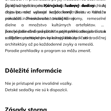
jej dôležitých vojenských a obchodných funkciách. Aj 
Ďalej sa vydáte do
Kórejskej ľudovej dediny
, kde 
dnes pevnosť udivuje svojou konštrukciou a odráža 
objavíte, ako vyzeral každodenný život v Kórei v 
pokročilé inžinierstvo historickej Kórey.
minulosti. Preskúmate tradičné domy, remeselné 
dielne a množstvo kultúrnych artefaktov. Pri 
prechádzke dedinou pocítite atmosféru starých čias a 
Toto je jedinečná príležitosť spojiť prehliadku pamiatok 
zažijete autentické prvky kórejského dedičstva.
s hlbším pochopením miestnej kultúry – od tradičnej 
architektúry až po každodenné zvyky a remeslá.
Poradie prehliadky a program sa môžu zmeniť.
Dôležité informácie
Nie je prístupné pre invalidné vozíky.
Detské sedačky nie sú k dispozícii.
Zásady storna