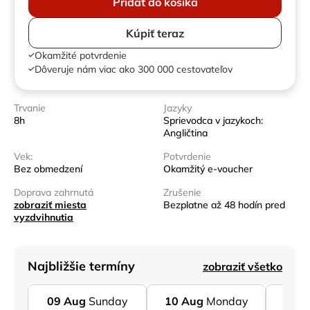
Pridať do košíka
Kúpiť teraz
Okamžité potvrdenie
Dôveruje nám viac ako 300 000 cestovateľov
Trvanie
Jazyky
8h
Sprievodca v jazykoch:
Angličtina
Vek:
Potvrdenie
Bez obmedzení
Okamžitý e-voucher
Doprava zahrnutá
Zrušenie
zobraziť miesta
Bezplatne až 48 hodín pred
vyzdvihnutia
Najbližšie termíny
zobraziť všetko
09
Aug
Sunday
10
Aug
Monday
11
A