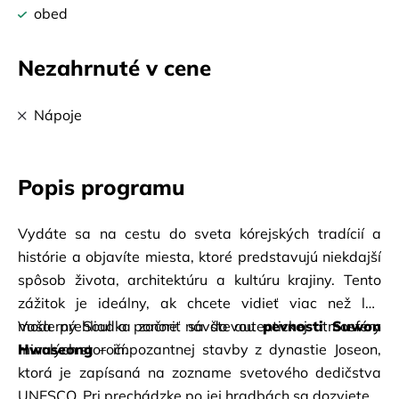
obed
Nezahrnuté v cene
Nápoje
Popis programu
Vydáte sa na cestu do sveta kórejských tradícií a 
histórie a objavíte miesta, ktoré predstavujú niekdajší 
spôsob života, architektúru a kultúru krajiny. Tento 
zážitok je ideálny, ak chcete vidieť viac než len 
moderný Soul a ponoriť sa do autentickej atmosféry 
Vaša prehliadka začne návštevou
pevnosti Suwon 
minulých storočí.
Hwaseong
– impozantnej stavby z dynastie Joseon, 
ktorá je zapísaná na zozname svetového dedičstva 
UNESCO. Pri prechádzke po jej hradbách sa dozviete o 