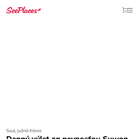
Soul
,
Južná Kórea
Denný výlet za pevnosťou Suwon