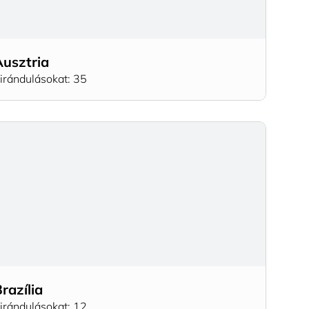
Ausztria
irándulásokat: 35
razília
irándulásokat: 12