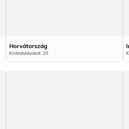
Horvátország
I
Kirándulásokat: 20
K