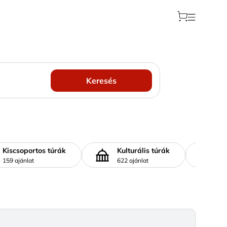
Keresés
Kiscsoportos túrák
Kulturális túrák
S
159 ajánlat
622 ajánlat
37