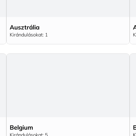
Ausztrália
Kirándulásokat: 1
K
Belgium
B
Kirándulásokat: 5
K