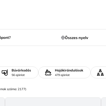
Összes nyelv
őpont?
Búvárkodás
Hajókirándulások
56 ajánlat
479 ajánlat
amok száma: 2177)