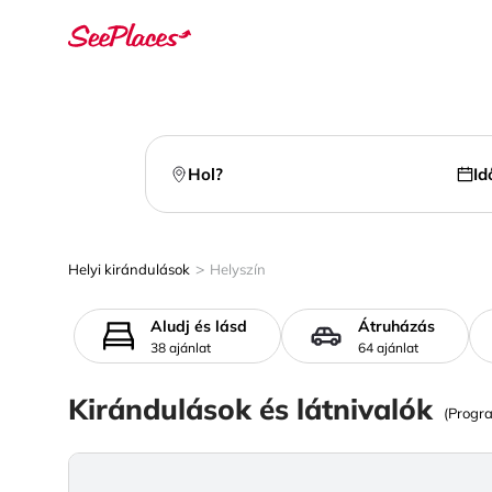
Hol?
Id
>
Helyi kirándulások
Helyszín
Aludj és lásd
Átruházás
38 ajánlat
64 ajánlat
Kirándulások és látnivalók
(Progr