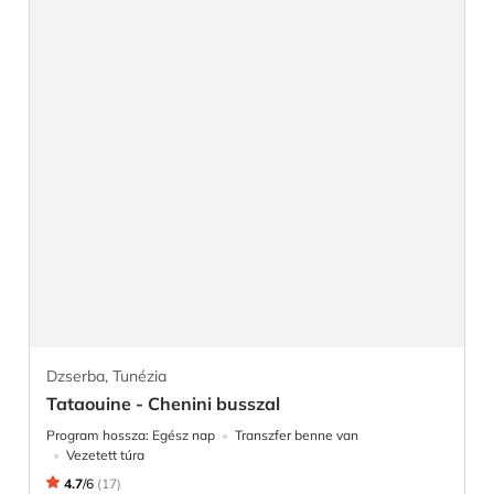
Dzserba, Tunézia
Tataouine - Chenini busszal
Program hossza:
Egész nap
Transzfer benne van
Vezetett túra
4.7
/
6
(
17
)