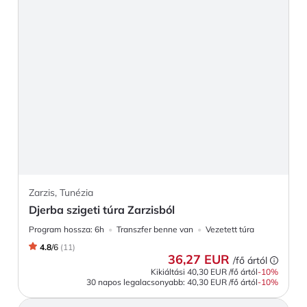
Zarzis, Tunézia
Djerba szigeti túra Zarzisból
Program hossza:
6h
Transzfer benne van
Vezetett túra
4.8
/
6
(
11
)
36,27 EUR
/fő ártól
Kikiáltási
40,30 EUR
/fő ártól
-
10
%
30 napos legalacsonyabb:
40,30 EUR
/fő ártól
-10%