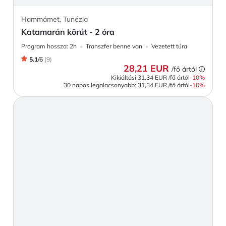
Hammámet, Tunézia
Katamarán körút - 2 óra
Program hossza:
2h
Transzfer benne van
Vezetett túra
5.1
/
6
(
9
)
28,21 EUR
/fő ártól
Kikiáltási
31,34 EUR
/fő ártól
-
10
%
30 napos legalacsonyabb:
31,34 EUR
/fő ártól
-10%