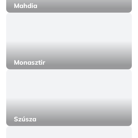
Mahdia
Monasztir
Szúsza