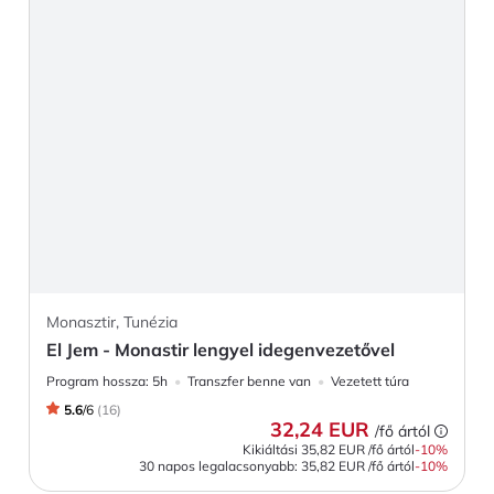
Monasztir, Tunézia
El Jem - Monastir lengyel idegenvezetővel
Program hossza:
5h
Transzfer benne van
Vezetett túra
5.6
/
6
(
16
)
32,24 EUR
/fő ártól
Kikiáltási
35,82 EUR
/fő ártól
-
10
%
30 napos legalacsonyabb:
35,82 EUR
/fő ártól
-10%