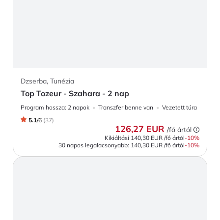
Dzserba, Tunézia
Top Tozeur - Szahara - 2 nap
Program hossza:
2 napok
Transzfer benne van
Vezetett túra
5.1
/
6
(
37
)
126,27 EUR
/fő ártól
Kikiáltási
140,30 EUR
/fő ártól
-
10
%
30 napos legalacsonyabb:
140,30 EUR
/fő ártól
-10%