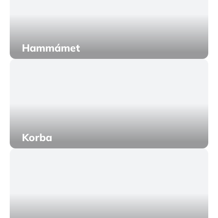
Hammámet
Korba