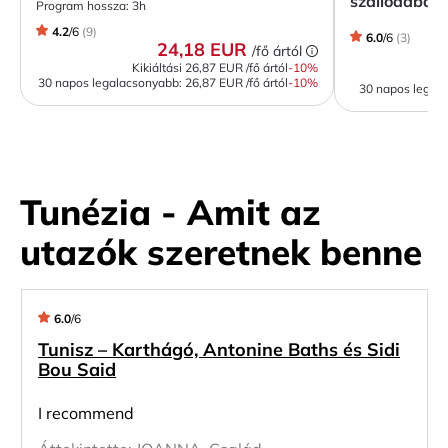
szállodába (
Program hossza:
3h
4.2
/
6
(
9
)
6.0
/
6
(
3
)
24,18 EUR
/fő ártól
Kikiáltási
26,87 EUR
/fő ártól
-
10
%
30 napos legalacsonyabb:
26,87 EUR
/fő ártól
-10%
30 napos legal
Tunézia - Amit az
utazók szeretnek benne
6.0
/
6
Tunisz – Karthágó, Antonine Baths és Sidi
Bou Said
I recommend