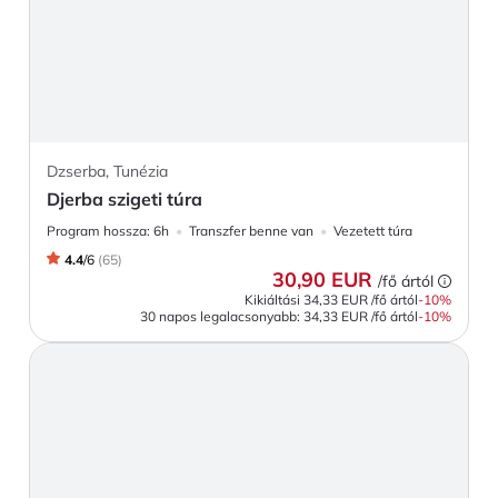
Dzserba, Tunézia
Djerba szigeti túra
Program hossza:
6h
Transzfer benne van
Vezetett túra
4.4
/
6
(
65
)
30,90 EUR
/fő ártól
Kikiáltási
34,33 EUR
/fő ártól
-
10
%
30 napos legalacsonyabb:
34,33 EUR
/fő ártól
-10%