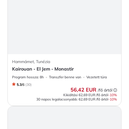
Hammámet, Tunézia
Kairouan - El Jem - Monastir
Program hossza:
8h
Transzfer benne van
Vezetett túra
5.3
/
6
(
30
)
56,42 EUR
/fő ártól
Kikiáltási
62,69 EUR
/fő ártól
-
10
%
30 napos legalacsonyabb:
62,69 EUR
/fő ártól
-10%