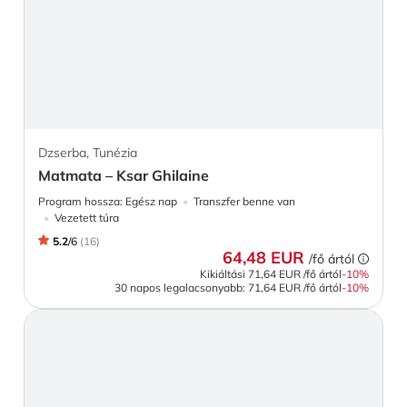
Dzserba, Tunézia
Matmata – Ksar Ghilaine
Program hossza:
Egész nap
Transzfer benne van
Vezetett túra
5.2
/
6
(
16
)
64,48 EUR
/fő ártól
Kikiáltási
71,64 EUR
/fő ártól
-
10
%
30 napos legalacsonyabb:
71,64 EUR
/fő ártól
-10%