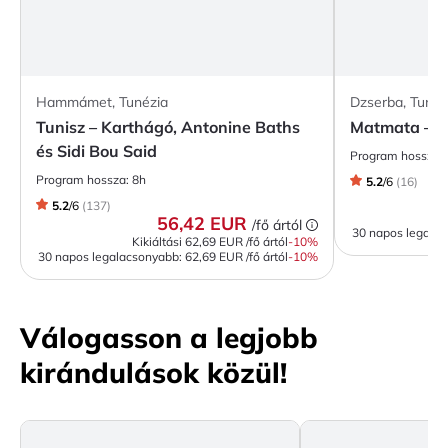
Hammámet, Tunézia
Dzserba, Tunéz
Tunisz – Karthágó, Antonine Baths
Matmata – K
és Sidi Bou Said
Program hossza:
Program hossza:
8h
5.2
/
6
(
16
)
5.2
/
6
(
137
)
56,42 EUR
/fő ártól
30 napos legala
Kikiáltási
62,69 EUR
/fő ártól
-
10
%
30 napos legalacsonyabb:
62,69 EUR
/fő ártól
-10%
Válogasson a legjobb
kirándulások közül!