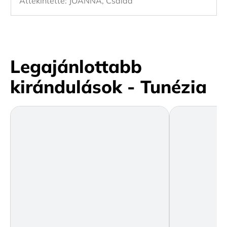
Áttekintette:
JOANNA, Család
Legajánlottabb
kirándulások - Tunézia