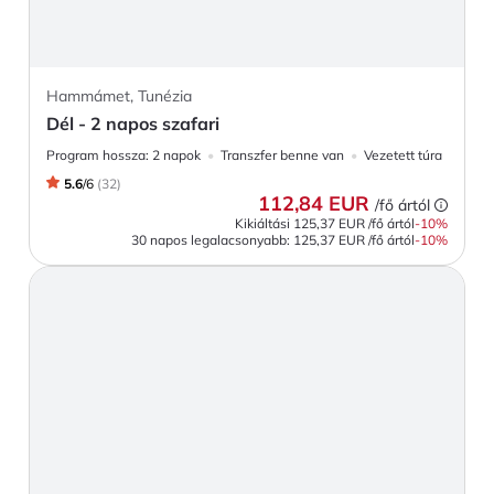
Hammámet, Tunézia
Dél - 2 napos szafari
Program hossza:
2 napok
Transzfer benne van
Vezetett túra
5.6
/
6
(
32
)
112,84 EUR
/fő ártól
Kikiáltási
125,37 EUR
/fő ártól
-
10
%
30 napos legalacsonyabb:
125,37 EUR
/fő ártól
-10%