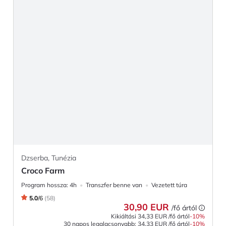
Dzserba, Tunézia
Croco Farm
Program hossza:
4h
Transzfer benne van
Vezetett túra
5.0
/
6
(
58
)
30,90 EUR
/fő ártól
Kikiáltási
34,33 EUR
/fő ártól
-
10
%
30 napos legalacsonyabb:
34,33 EUR
/fő ártól
-10%