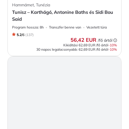
Hammámet, Tunézia
Tunisz – Karthágó, Antonine Baths és Sidi Bou
Said
Program hossza:
8h
Transzfer benne van
Vezetett túra
5.2
/
6
(
137
)
56,42 EUR
/fő ártól
Kikiáltási
62,69 EUR
/fő ártól
-
10
%
30 napos legalacsonyabb:
62,69 EUR
/fő ártól
-10%