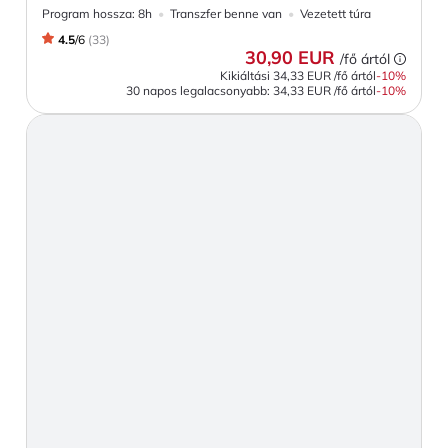
Program hossza:
8h
Transzfer benne van
Vezetett túra
4.5
/
6
(
33
)
30,90 EUR
/fő ártól
Kikiáltási
34,33 EUR
/fő ártól
-
10
%
30 napos legalacsonyabb:
34,33 EUR
/fő ártól
-10%