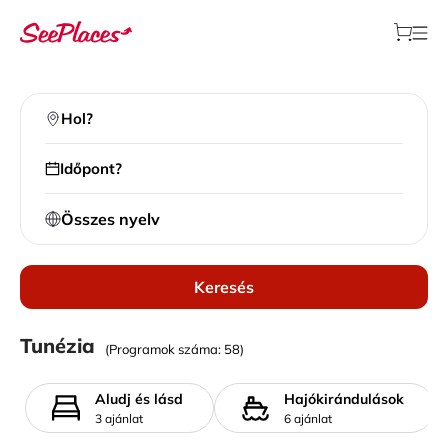
Hol?
Időpont?
Összes nyelv
Keresés
Helyi kirándulások
Tunézia
(Programok száma: 58)
>
Helyszín
>
Tunézia
Aludj és lásd
Hajókirándulások
3 ajánlat
6 ajánlat