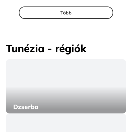
Több
Tunézia - régiók
Dzserba