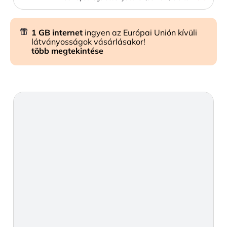
1 GB internet
ingyen az Európai Unión kívüli
látványosságok vásárlásakor!
több megtekintése