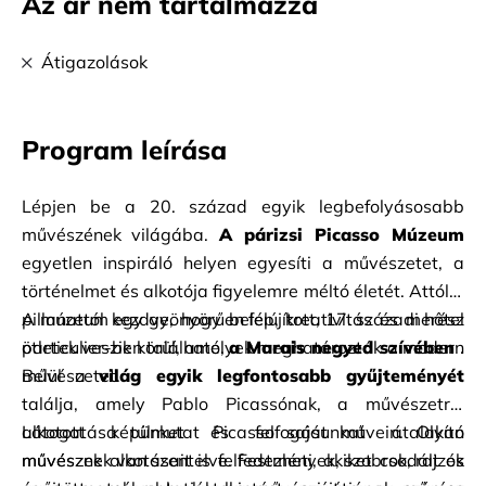
Az ár nem tartalmazza
Átigazolások
Program leírása
Lépjen be a 20. század egyik legbefolyásosabb 
művészének világába.
A párizsi Picasso Múzeum
egyetlen inspiráló helyen egyesíti a művészetet, a 
történelmet és alkotója figyelemre méltó életét. Attól a 
pillanattól kezdve, hogy belép, kreativitás és merész 
A múzeum egy gyönyörűen felújított, 17. századi hôtel 
ötletek veszik körül, amelyek meghatározták a modern 
particulier-ben található,
a Marais negyed szívében
.
művészetet.
Belül a
világ egyik legfontosabb gyűjteményét
találja,
amely Pablo Picassónak,
a művészetről 
alkotott képünket és felfogásunkat átalakító 
Látogatása túlmutat Picasso saját művein. Olyan 
művésznek van szentelve. Festmények, szobrok, rajzok 
művészek alkotásait is felfedezheti, akiket csodált és 