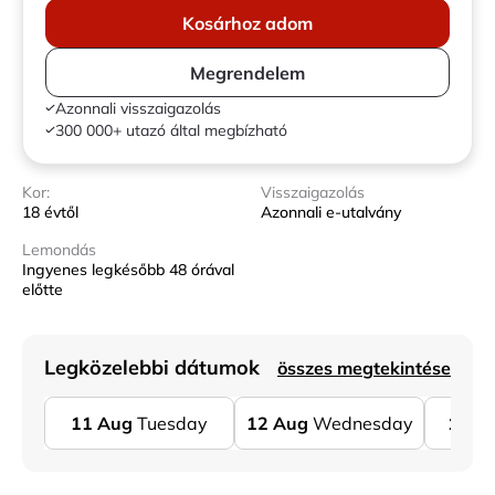
Kosárhoz adom
Megrendelem
Azonnali visszaigazolás
300 000+ utazó által megbízható
Kor:
Visszaigazolás
18 évtől
Azonnali e-utalvány
Lemondás
Ingyenes legkésőbb 48 órával
előtte
Legközelebbi dátumok
összes megtekintése
11
Aug
Tuesday
12
Aug
Wednesday
13
A