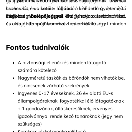
és nyomatok mutatják be művészi útjának számos 
gyűjtött, mélyebb betekintést nyújtva a művész 
szakaszát, valamint állandó kísérletező és újító 
hatásaiba és alkotói világába. Az állandó gyűjtemény 
vágyát.
mellett a múzeum időszaki kiállításoknak is otthont ad, 
Elsőbbségi
belépőjeggyel
kihagyhatja a sorban állást, 
és kiterjedt archívummal rendelkezik, így minden 
és a saját tempójában élvezheti a kiállításokat.
látogatás valami új felfedezésre vár.
Fontos tudnivalók
A biztonsági ellenőrzés minden látogató 
számára kötelező
Nagyméretű táskák és bőröndök nem vihetők be, 
és nincsenek zárható szekrények.
Ingyenes 0-17 éveseknek, 26 év alatti EU-s 
állampolgároknak, fogyatékkal élő látogatóknak 
+ 1 gondozónak, álláskeresőknek, érvényes 
igazolvánnyal rendelkező tanároknak (jegy nem 
szükséges)
Kerekesszékkel megközelíthető