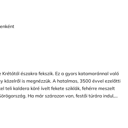
yenként
te Krétától északra fekszik. Ez a gyors katamaránnal való
 közelről is megnézzük. A hatalmas, 3500 évvel ezelőtti
 teli kaldera köré ívelt fekete sziklák, fehérre meszelt
örögország. Ha már szárazon van, festői túrára indul,
erheti történelmét. Fedezze fel a calderaedge városát, ahol
nák zuhognak le a sziklafalon meredek teraszokon. Ezután
ban - Firában, ahol lehetőséged nyílik egy körutazásra a
okat vásároljon a furcsa üzletekben és butikokban. Vagy