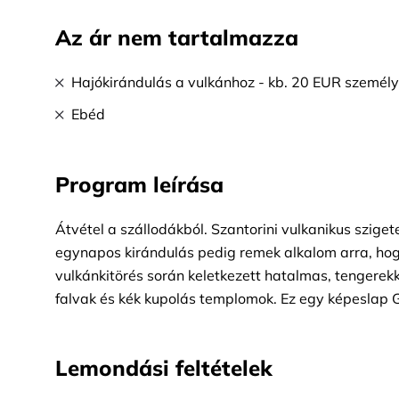
Az ár nem tartalmazza
Hajókirándulás a vulkánhoz - kb. 20 EUR személ
Ebéd
Program leírása
Átvétel a szállodákból. Szantorini vulkanikus szige
egynapos kirándulás pedig remek alkalom arra, hogy
vulkánkitörés során keletkezett hatalmas, tengerekkel
falvak és kék kupolás templomok. Ez egy képeslap G
felfedezheti a sziget számos látnivalóját és megism
fehérre meszelt házak, macskaköves utcák és taver
Lemondási feltételek
van egy kis szabadidőd Oiában és a sziget fővárosá
vulkánhoz. Töltsön el egy órát azzal, hogy finomság