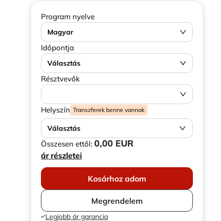
Program nyelve
Magyar
Időpontja
Választás
Résztvevők
Helyszín
Transzferek benne vannak
Választás
0,00 EUR
Összesen ettől:
ár részletei
Kosárhoz adom
Megrendelem
Legjobb ár garancia