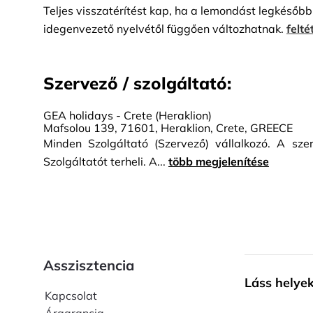
Teljes visszatérítést kap, ha a lemondást legkésőbb 
látogasson el a legjobb kilátók közé, hogy fotókat k
idegenvezető nyelvétől függően változhatnak.
felté
készült. Visszatérés a szállodákhoz.
Szervező / szolgáltató:
GEA holidays - Crete (Heraklion)
Mafsolou 139, 71601, Heraklion, Crete, GREECE
Minden Szolgáltató (Szervező) vállalkozó. A sze
Szolgáltatót terheli. A...
több megjelenítése
Asszisztencia
Láss helye
Kapcsolat