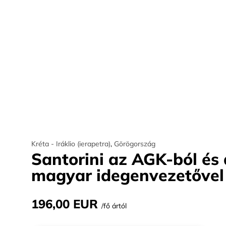
Kréta - Iráklio (ierapetra)
,
Görögország
Santorini az AGK-ból és 
magyar idegenvezetővel
196,00 EUR
/fő ártól