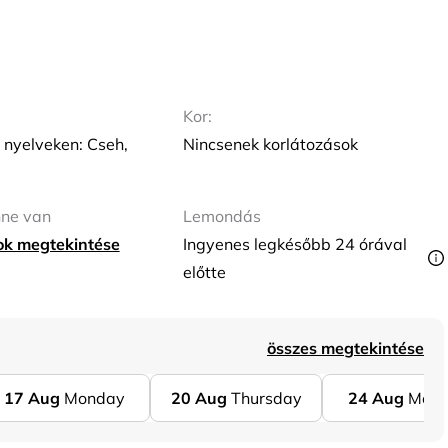
Kor:
 nyelveken: Cseh,
Nincsenek korlátozások
nne van
Lemondás
tok megtekintése
Ingyenes legkésőbb 24 órával
előtte
összes megtekintése
17
Aug
Monday
20
Aug
Thursday
24
Aug
Mon