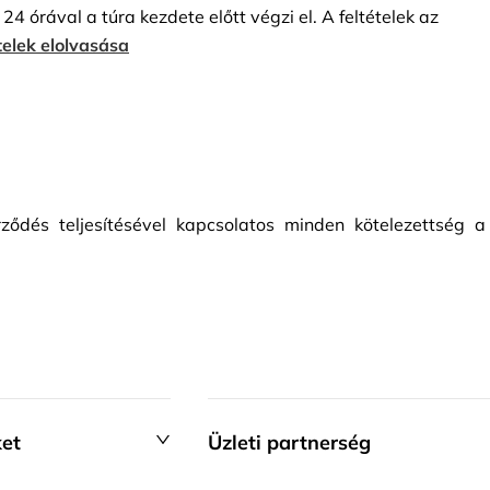
24 órával a túra kezdete előtt végzi el. A feltételek az
észítsen – a kilátás a kalderára nagyszerű. Szelfikhez
telek elolvasása
rződés teljesítésével kapcsolatos minden kötelezettség a
ket
Üzleti partnerség