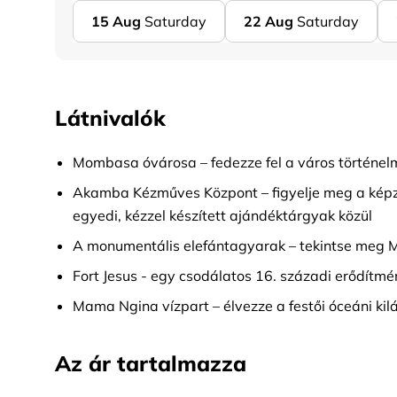
15
Aug
Saturday
22
Aug
Saturday
Látnivalók
Mombasa óvárosa – fedezze fel a város történelmi
Akamba Kézműves Központ – figyelje meg a képz
egyedi, kézzel készített ajándéktárgyak közül
A monumentális elefántagyarak – tekintse meg 
Fort Jesus - egy csodálatos 16. századi erődít
Mama Ngina vízpart – élvezze a festői óceáni kil
Az ár tartalmazza