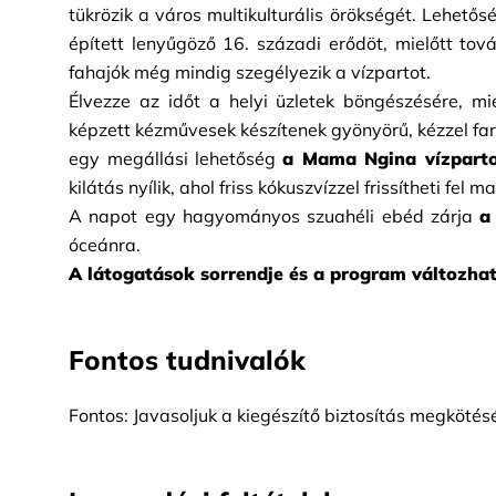
tükrözik a város multikulturális örökségét. Lehető
épített lenyűgöző 16. századi erődöt, mielőtt tov
fahajók még mindig szegélyezik a vízpartot.
Élvezze az időt a helyi üzletek böngészésére, mie
képzett kézművesek készítenek gyönyörű, kézzel far
egy megállási lehetőség
a Mama Ngina vízpart
kilátás nyílik, ahol friss kókuszvízzel frissítheti fel m
A napot egy hagyományos szuahéli ebéd zárja
a
óceánra.
A látogatások sorrendje és a program változhat
Fontos tudnivalók
Fontos: Javasoljuk a kiegészítő biztosítás megkötésé