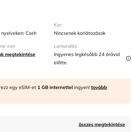
Kor:
 nyelveken: Cseh
Nincsenek korlátozások
nne van
Lemondás
tok megtekintése
Ingyenes legkésőbb 24 órával
előtte
rezz egy eSIM-et
1 GB internettel
ingyen!
tovább
összes megtekintése