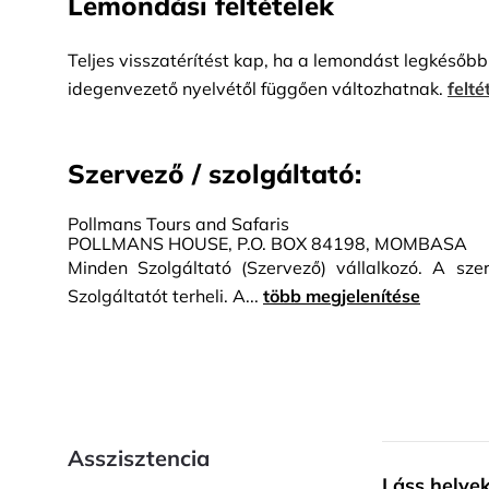
Lemondási feltételek
Teljes visszatérítést kap, ha a lemondást legkésőbb 
idegenvezető nyelvétől függően változhatnak.
felté
Szervező / szolgáltató:
Pollmans Tours and Safaris
POLLMANS HOUSE, P.O. BOX 84198, MOMBASA
Minden Szolgáltató (Szervező) vállalkozó. A sze
Szolgáltatót terheli. A...
több megjelenítése
Asszisztencia
Láss helye