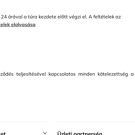
24 órával a túra kezdete előtt végzi el. A feltételek az
telek elolvasása
rződés teljesítésével kapcsolatos minden kötelezettség a
ket
Üzleti partnerség