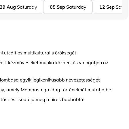
29
Aug
Saturday
05
Sep
Saturday
12
Sep
Satur
 utcáit és multikulturális örökségét
ett kézműveseket munka közben, és válogatjon az
Mombasa egyik legikonikusabb nevezetességét
mény, amely Mombasa gazdag történelmét mutatja be
átást és csodálja meg a híres baobabfát