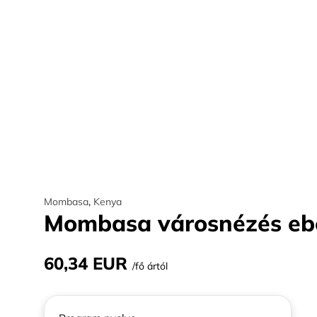
Mombasa
,
Kenya
Mombasa városnézés ebé
60,34 EUR
/fő ártól