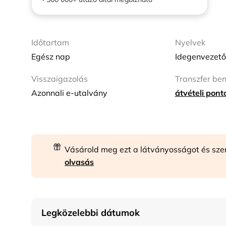
Időtartam
Nyelvek
Egész nap
Idegenvezető
Visszaigazolás
Transzfer be
Azonnali e-utalvány
átvételi pon
Vásárold meg ezt a látványosságot és sze
olvasás
Legközelebbi dátumok