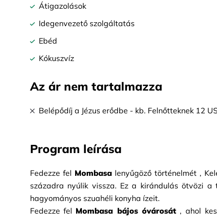
Átigazolások
Idegenvezető szolgáltatás
Ebéd
Kókuszvíz
Az ár nem tartalmazza
Belépődíj a Jézus erődbe - kb. Felnőtteknek 12
Program leírása
Fedezze fel
Mombasa
lenyűgöző történelmét
, Ke
századra nyúlik vissza. Ez a kirándulás ötvözi a
hagyományos szuahéli konyha ízeit.
Fedezze fel
Mombasa bájos óvárosát
, ahol ke