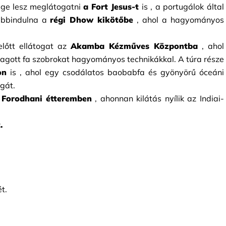
sége lesz meglátogatni
a Fort Jesus-t
is
, a portugálok által 
ábbindulna a
régi Dhow kikötőbe
, ahol a hagyományos 
lőtt ellátogat az
Akamba Kézműves Központba
, ahol 
agott fa szobrokat hagyományos technikákkal. A túra része 
on
is
, ahol egy csodálatos baobabfa és gyönyörű óceáni 
agát.
 Forodhani étteremben
, ahonnan kilátás nyílik az Indiai-
.
t.