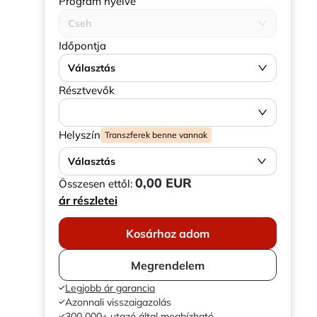
Program nyelve
Cseh
Időpontja
Választás
Résztvevők
Helyszín
Transzferek benne vannak
Választás
0,00 EUR
Összesen ettől:
ár részletei
Kosárhoz adom
Megrendelem
Legjobb ár garancia
Azonnali visszaigazolás
300 000+ utazó által megbízható