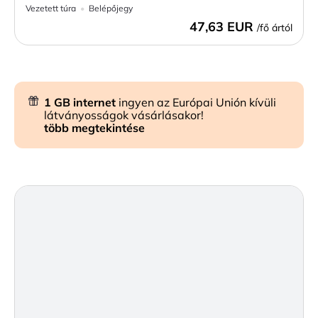
Vezetett túra
Belépőjegy
47,63 EUR
/fő ártól
1 GB internet
ingyen az Európai Unión kívüli
látványosságok vásárlásakor!
több megtekintése