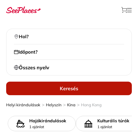
Hol?
Időpont?
Összes nyelv
Keresés
>
>
>
Helyi kirándulások
Helyszín
Kina
Hong Kong
Hajókirándulások
Kulturális túrák
1 ajánlat
1 ajánlat