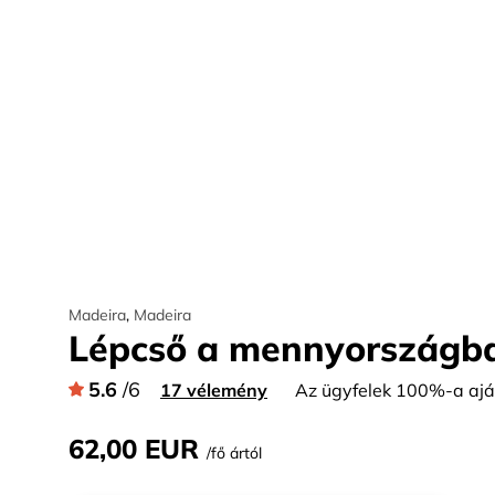
Madeira
,
Madeira
Lépcső a mennyországba 
5.6
/6
17 vélemény
Az ügyfelek 100%-a ajánl
62,00 EUR
/fő ártól