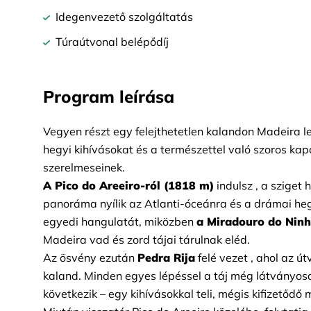
Idegenvezető szolgáltatás
Túraútvonal belépődíj
Program leírása
Vegyen részt egy felejthetetlen kalandon Madeira leg
hegyi kihívásokat és a természettel való szoros kapc
szerelmeseinek.
A Pico do Areeiro-ról (1818 m)
indulsz
, a sziget
panoráma nyílik az Atlanti-óceánra és a drámai heg
egyedi hangulatát, miközben
a Miradouro do Nin
Madeira vad és zord tájai tárulnak eléd.
Az ösvény ezután
Pedra Rija
felé vezet
, ahol az út
kaland. Minden egyes lépéssel a táj még látványos
következik
– egy kihívásokkal teli, mégis kifizetődő 