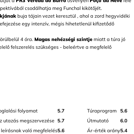
útját a
PR3 Vereda do Burro
ösvényen
Poço da Neve
felé
spektívából csodálhatja meg Funchal kikötőjét.
rkjának
buja tájain vezet keresztül
, ahol a zord hegyvidéki 
ejezése egy intenzív, mégis hihetetlenül kifizetődő 
örülbelül 4 óra.
Magas nehézségi szintje
miatt
a túra jó 
elelő felszerelés szükséges - beleértve a megfelelő 
foglalási folyamat
5.7
túraprogram
5.6
az utazás megszervezése
5.7
útmutató
6.0
a leírásnak való megfelelés
5.6
ár-érték arány
5.4