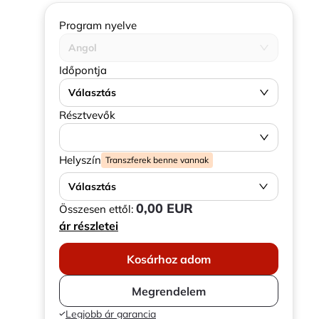
Program nyelve
Angol
Időpontja
Választás
Résztvevők
Helyszín
Transzferek benne vannak
Választás
0,00 EUR
Összesen ettől:
ár részletei
Kosárhoz adom
Megrendelem
Legjobb ár garancia