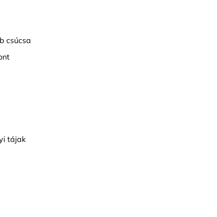
b csúcsa
ont
yi tájak