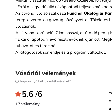
Miután visszatér Pico do Areeiro közelébe, folytatja 
. Erről az egyedülálló nézőpontból teljesen más per
Az útvonal utolsó szakasza
Funchal Ökológiai Pa
terep keveredik a gazdag növényzettel. Tökéletes bef
utazásnak.
Az útvonal körülbelül 7 km hosszú, a túraidő pedig k
fizikai állapotban lévő résztvevőknek ajánlott. Megf
ruházatot és túracipőt.
A látogatások sorrendje és a program változhat.
Vásárlói vélemények
Hogyan gyűjtjük az értékeléseket?
5.6
/6
17 vélemény