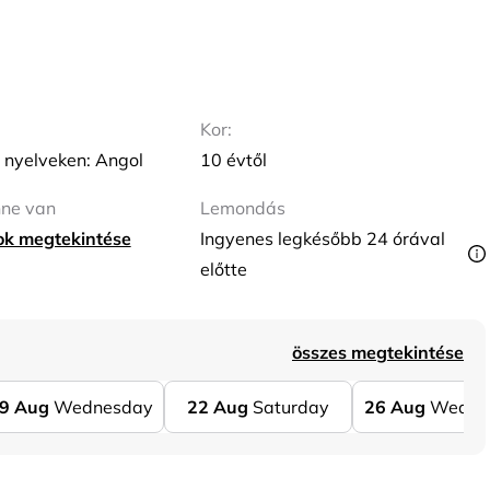
Kor:
 nyelveken: Angol
10 évtől
nne van
Lemondás
tok megtekintése
Ingyenes legkésőbb 24 órával
előtte
összes megtekintése
9
Aug
Wednesday
22
Aug
Saturday
26
Aug
Wedne