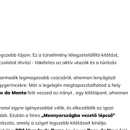
szebb tájain. Ez a túraélmény lélegzetelállító kilátást, 
solatot ötvözi - tökéletes az aktív utazók és a túrázás 
 harmadik legmagasabb csúcsáról, ahonnan lenyűgöző 
ygerincekre. Már a legelején megtapasztalhatod a hely 
ho da Manta
felé veszed az irányt
, egy kilátópont, ahonnan 
vonal egyre igényesebbé válik, és elkezdődik az igazi
abb. Ezután a híres
„Mennyországba vezető lépcső”
mászás, amely a sziget legszebb kilátásait kínálja.