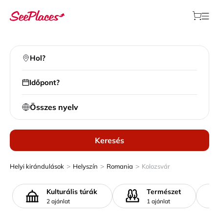
Hol?
Időpont?
Összes nyelv
Keresés
>
>
>
Helyi kirándulások
Helyszín
Romania
Kolozsvár
Kulturális túrák
Természet
2 ajánlat
1 ajánlat