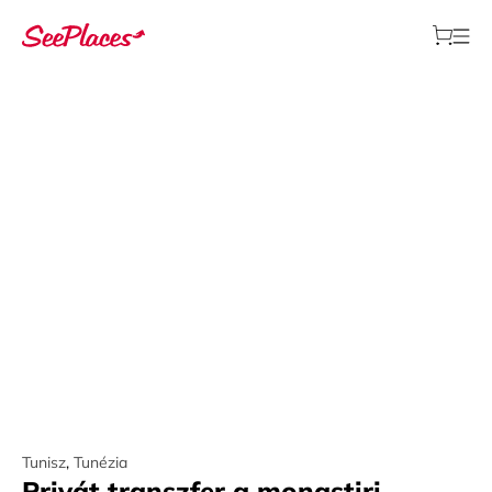
Tunisz
,
Tunézia
Privát transzfer a monastiri