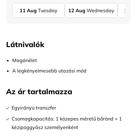
11
Aug
Tuesday
12
Aug
Wednesday
13
A
Látnivalók
Magánélet
A legkényelmesebb utazási mód
Az ár tartalmazza
Egyirányú transzfer
Csomagkapacitás: 1 közepes méretű bőrönd + 1
kézipoggyász személyenként