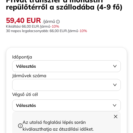
repülőtérről a szállodába (4-9 fő)
59,40 EUR
/jármű
Kikiáltási
66,00 EUR
/jármű
-
10
%
30 napos legalacsonyabb:
66,00 EUR
/jármű
-10%
Időpontja
Választás
Járművek száma
Végső úti cél
Választás
Az utolsó foglalási lépés során
kiválaszthatja az átszállási időket.