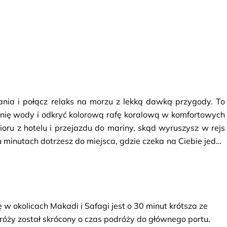
ia i połącz relaks na morzu z lekką dawką przygody. To 
hnię wody i odkryć kolorową rafę koralową w komfortowych 
ru z hotelu i przejazdu do mariny, skąd wyruszysz w rejs 
tu minutach dotrzesz do miejsca, gdzie czeka na Ciebie jedno 
wa
. Dzięki dużym panoramicznym oknom będziesz mógł 
kolorowe ryby i fascynujące formacje koralowców, które 
ie spędzonym na obserwacji rafy łódź zatrzyma się na 
kt z wodą – możesz skorzystać z możliwości 
snorkelingu
 i 
 w okolicach Makadi i Safagi jest o 30 minut krótsza ze 
tu zrelaksować się na pokładzie, ciesząc się spokojem i 
róży został skrócony o czas podróży do głównego portu.
 
napój bezalkoholowy i wodę
, aby jeszcze przyjemniej 