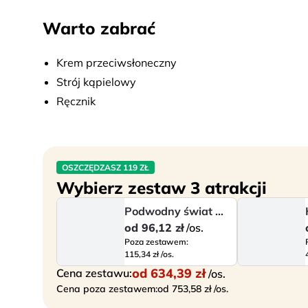
spędzić czas. Po zakończeniu morskiej przygody wró
Warto zabrać
hotelu. To idealna opcja, jeśli chcesz zobaczyć wię
w trakcie wakacji.
Kolejność zwiedzania oraz program mogą ulec zmia
Krem przeciwsłoneczny
Strój kąpielowy
Ręcznik
OSZCZĘDZASZ 119 ZŁ
Wybierz zestaw 3 atrakcji
Podwodny świat Morza Czerwonego
od
96,12 zł
/os.
Poza zestawem:
115,34 zł /os.
od
634,39 zł
Cena zestawu:
/os.
Cena poza zestawem:
od 753,58 zł /os.