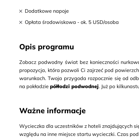
Dodatkowe napoje
Opłata środowiskowa - ok. 5 USD/osoba
Opis programu
Zobacz podwodny świat bez konieczności nurkowan
propozycja, która pozwoli Ci zajrzeć pod powierzc
warunkach. Twoja przygoda rozpocznie się od odbio
na pokładzie 
półłodzi podwodnej
. Już po kilkunas
z największych bogactw morza – 
rafa koralo
podziwiać podwodny świat z bliska – zobaczysz 
Ważne informacje
tworzą niezwykły, naturalny krajobraz. Po czas
otwartym morzu. To moment na odpoczynek i konta
Wycieczka dla uczestników z hoteli znajdujących się
samodzielnie odkrywać podwodne życie lub po pros
względu na inne miejsce startu wycieczki. Czas pod
widokami. W trakcie postoju otrzymasz również