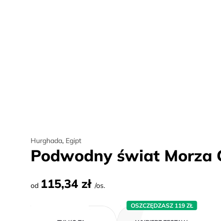
Hurghada
,
Egipt
Podwodny świat Morza
115,34 zł
od
/os.
OSZCZĘDZASZ 119 ZŁ