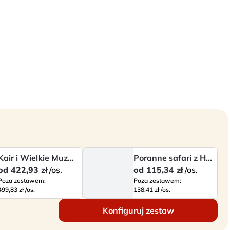
cisz do mariny, skąd zapewniony jest transfer powrotny do 
cej niż tylko powierzchnię morza i przeżyć coś wyjątkowego 
nie.
Kair i Wielkie Muzeum Egipskie
Poranne safari z Hurghady
od
422,93 zł
/os.
od
115,34 zł
/os.
Poza zestawem:
Poza zestawem:
499,83 zł /os.
138,41 zł /os.
Konfiguruj zestaw