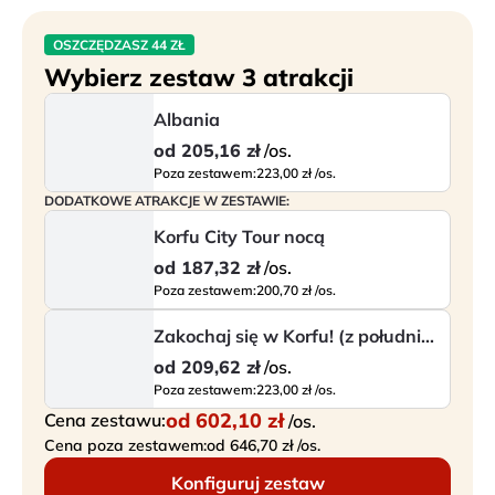
OSZCZĘDZASZ 44 ZŁ
Wybierz zestaw 3 atrakcji
Albania
od
205,16 zł
/os.
Poza zestawem:
223,00 zł /os.
DODATKOWE ATRAKCJE W ZESTAWIE:
Korfu City Tour nocą
od
187,32 zł
/os.
Poza zestawem:
200,70 zł /os.
Zakochaj się w Korfu! (z południa wyspy)
od
209,62 zł
/os.
Poza zestawem:
223,00 zł /os.
od
602,10 zł
Cena zestawu:
/os.
Cena poza zestawem:
od 646,70 zł /os.
Konfiguruj zestaw