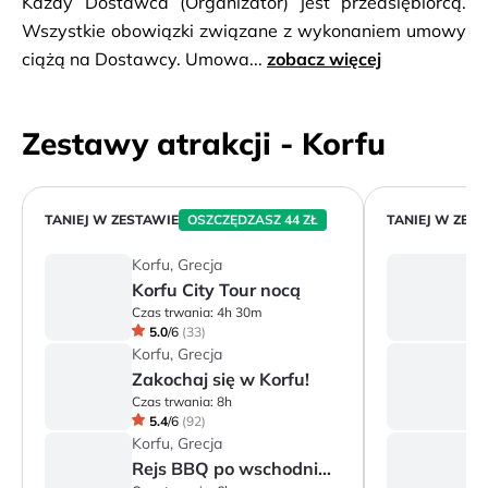
Każdy Dostawca (Organizator) jest przedsiębiorcą.
Wszystkie obowiązki związane z wykonaniem umowy
ciążą na Dostawcy. Umowa...
zobacz więcej
Zestawy atrakcji - Korfu
TANIEJ W ZESTAWIE
OSZCZĘDZASZ 44 ZŁ
TANIEJ W ZES
Korfu, Grecja
Ko
Korfu City Tour nocą
Z
Czas trwania:
4h 30m
Cz
5.0
/
6
(
33
)
Korfu, Grecja
Ko
Zakochaj się w Korfu!
K
Czas trwania:
8h
Cz
5.4
/
6
(
92
)
Korfu, Grecja
Ko
Rejs BBQ po wschodnim wybrzeżu (w j. polskim)