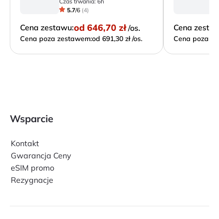
Czas trwania:
6h
Cz
5.7
/
6
(
4
)
od
646,70 zł
Cena zestawu:
Cena zesta
/os.
Cena poza zestawem:
od 691,30 zł /os.
Cena poza ze
Wsparcie
Kontakt
Gwarancja Ceny
eSIM promo
Rezygnacje