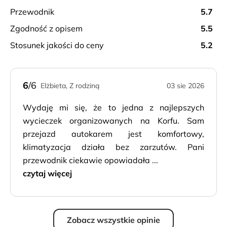
dla Korfu likieru z kumkwatu – czas na degustację i
przewodnik
5.7
zakupy.
zgodność z opisem
5.5
stosunek jakości do ceny
5.2
6
/6
Elżbieta, Z rodziną
03 sie 2026
Wydaję mi się, że to jedna z najlepszych
wycieczek organizowanych na Korfu. Sam
przejazd autokarem jest komfortowy,
klimatyzacja działa bez zarzutów. Pani
przewodnik ciekawie opowiadała ...
czytaj więcej
Zobacz wszystkie opinie