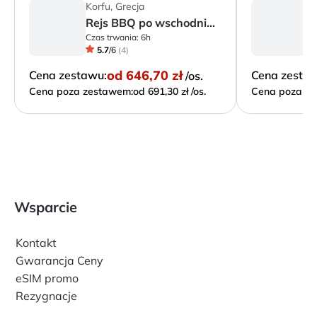
Korfu, Grecja
Ko
Rejs BBQ po wschodnim wybrzeżu (w j. polskim)
Czas trwania:
6h
Cz
5.7
/
6
(
4
)
od
646,70 zł
Cena zestawu:
Cena zesta
/os.
Cena poza zestawem:
od 691,30 zł /os.
Cena poza ze
Wsparcie
Kontakt
Gwarancja Ceny
eSIM promo
Rezygnacje