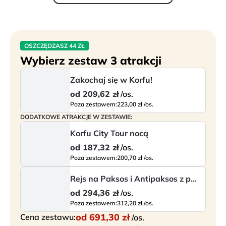
OSZCZĘDZASZ 44 ZŁ
Wybierz zestaw 3 atrakcji
Zakochaj się w Korfu!
od
209,62 zł
/os.
Poza zestawem:
223,00 zł /os.
DODATKOWE ATRAKCJE W ZESTAWIE:
Korfu City Tour nocą
od
187,32 zł
/os.
Poza zestawem:
200,70 zł /os.
Rejs na Paksos i Antipaksos z południa wyspy
od
294,36 zł
/os.
Poza zestawem:
312,20 zł /os.
od
691,30 zł
Cena zestawu:
/os.