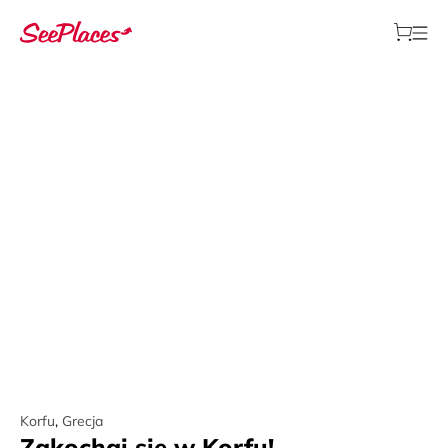
Korfu
,
Grecja
Zakochaj się w Korfu!