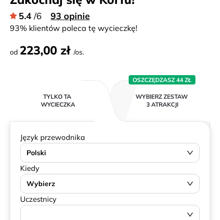
5.4
/6
93 opinie
93% klientów poleca tę wycieczkę!
223,00 zł
od
/os.
OSZCZĘDZASZ 44 ZŁ
TYLKO TA
WYBIERZ ZESTAW
WYCIECZKA
3 ATRAKCJI
Język przewodnika
Polski
Kiedy
Wybierz
Uczestnicy