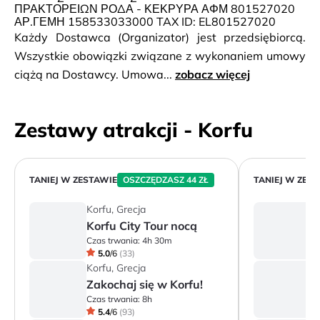
ΠΡΑΚΤΟΡΕΙΩΝ ΡΟΔΑ - ΚΕΚΡΥΡΑ ΑΦΜ 801527020
ΑΡ.ΓΕΜΗ 158533033000 TAX ID: EL801527020
Każdy Dostawca (Organizator) jest przedsiębiorcą.
Wszystkie obowiązki związane z wykonaniem umowy
ciążą na Dostawcy. Umowa...
zobacz więcej
Zestawy atrakcji - Korfu
TANIEJ W ZESTAWIE
OSZCZĘDZASZ 44 ZŁ
TANIEJ W ZES
Korfu, Grecja
Ko
Korfu City Tour nocą
Z
Czas trwania:
4h 30m
Cz
5.0
/
6
(
33
)
Korfu, Grecja
Ko
Zakochaj się w Korfu!
K
Czas trwania:
8h
Cz
5.4
/
6
(
93
)