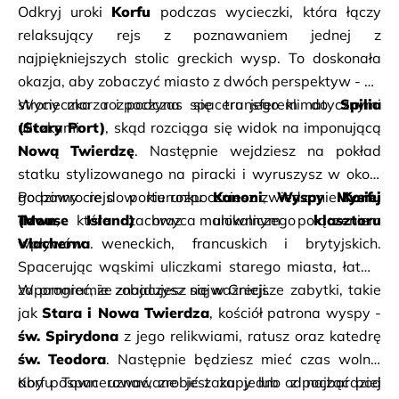
Odkryj uroki 
Korfu
 podczas wycieczki, która łączy 
relaksujący rejs z poznawaniem jednej z 
najpiękniejszych stolic greckich wysp. To doskonała 
okazja, aby zobaczyć miasto z dwóch perspektyw - od 
strony morza i podczas spaceru jego klimatycznymi 
Wycieczka rozpoczyna się transferem do 
Spilia 
uliczkami.
(Stary Port)
Nową Twierdzę
. Następnie wejdziesz na pokład 
statku stylizowanego na piracki i wyruszysz w około 
godzinny rejs w kierunku 
Po powrocie do portu rozpoczniesz zwiedzanie 
Kanoni
, 
Wyspy Mysiej 
Korfu 
(Mouse Island)
Town
, które zachwyca unikalnym połączeniem 
 oraz malowniczego 
klasztoru 
Vlacherna
wpływów weneckich, francuskich i brytyjskich. 
.
Spacerując wąskimi uliczkami starego miasta, łatwo 
zapomnieć, że znajdujesz się w Grecji.
W programie zobaczysz najważniejsze zabytki, takie 
jak 
Stara i Nowa Twierdza
św. Spirydona
św. Teodora
. Następnie będziesz mieć czas wolny, 
aby pospacerować, zrobić zakupy lub odpocząć pod 
Korfu Town uznawane jest za jedno z najbardziej 