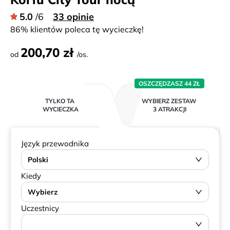
5.0
/6
33 opinie
86% klientów poleca tę wycieczkę!
200,70 zł
od
/os.
OSZCZĘDZASZ 44 ZŁ
TYLKO TA
WYBIERZ ZESTAW
WYCIECZKA
3 ATRAKCJI
Język przewodnika
Polski
Kiedy
Wybierz
Uczestnicy