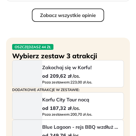
Zobacz wszystkie opinie
OSZCZĘDZASZ 44 ZŁ
Wybierz zestaw 3 atrakcji
Zakochaj się w Korfu!
od
209,62 zł
/os.
Poza zestawem:
223,00 zł /os.
DODATKOWE ATRAKCJE W ZESTAWIE:
Korfu City Tour nocą
od
187,32 zł
/os.
Poza zestawem:
200,70 zł /os.
Blue Lagoon - rejs BBQ wzdłuż wybrzeża Korfu
od
249,76 zł
/os.