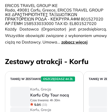
ERICOS TRAVEL GROUP IKE
Roda, 49081 Corfu, Greece, ERICOS TRAVEL GROUP
IKE ΔΡΑΣΤΗΡΙΟΤΗΤΕΣ ΤΑΞΙΔΙΩΤΙΚΩΝ
ΠΡΑΚΤΟΡΕΙΩΝ ΡΟΔΑ - ΚΕΚΡΥΡΑ ΑΦΜ 801527020
ΑΡ.ΓΕΜΗ 158533033000 TAX ID: EL801527020
Każdy Dostawca (Organizator) jest przedsiębiorcą.
Wszystkie obowiązki związane z wykonaniem umowy
ciążą na Dostawcy. Umowa...
zobacz więcej
Zestawy atrakcji - Korfu
TANIEJ W ZESTAWIE
OSZCZĘDZASZ 44 ZŁ
TANIEJ W ZES
Korfu, Grecja
Ko
Korfu City Tour nocą
Z
Czas trwania:
4h 30m
Cz
5.0
/
6
(
33
)
Korfu, Grecja
Ko