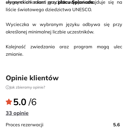
słynnymi arkadami przy 
eleganckich miast greckich wysp i znajduje się na 
placu Spianada
.
liście światowego dziedzictwa UNESCO.
Wycieczka w wybranym języku odbywa się przy 
określonej minimalnej liczbie uczestników.
Kolejność zwiedzania oraz program mogą ulec 
zmianie.
Opinie klientów
Jak zbieramy opinie?
5.0
/6
33 opinie
proces rezerwacji
5.6