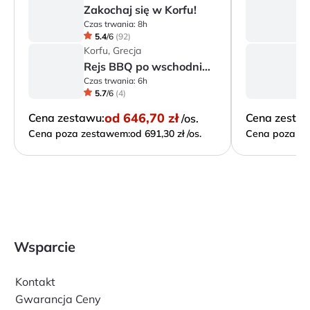
Zakochaj się w Korfu!
K
Czas trwania:
8h
Cz
5.4
/
6
(
92
)
Korfu, Grecja
Ko
Rejs BBQ po wschodnim wybrzeżu (w j. polskim)
Czas trwania:
6h
Cz
5.7
/
6
(
4
)
od
646,70 zł
Cena zestawu:
Cena zesta
/os.
Cena poza zestawem:
od 691,30 zł /os.
Cena poza ze
Wsparcie
Kontakt
Gwarancja Ceny