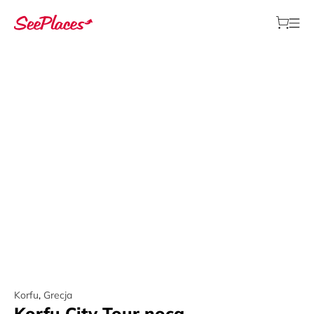
Korfu
,
Grecja
Korfu City Tour nocą