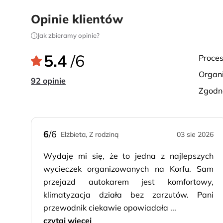
klasztor na Korfu – Moni Theotokou i przyklasztor
zatoczkach. Przejazd do Bella Vista – punktu wi
Opinie klientów
wybrzeże. Po drodze wizyta w wytwórni charak
Jak zbieramy opinie?
degustację i zakupy.
5.4
/6
proce
organ
92 opinie
zgod
6
/6
Elżbieta, Z rodziną
03 sie 2026
Wydaję mi się, że to jedna z najlepszych
wycieczek organizowanych na Korfu. Sam
przejazd autokarem jest komfortowy,
klimatyzacja działa bez zarzutów. Pani
przewodnik ciekawie opowiadała ...
czytaj więcej