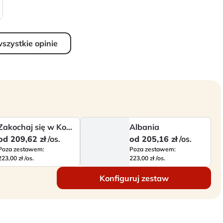
szystkie opinie
Zakochaj się w Korfu!
Albania
od
209,62 zł
/os.
od
205,16 zł
/os.
Poza zestawem:
Poza zestawem:
223,00 zł /os.
223,00 zł /os.
Konfiguruj zestaw