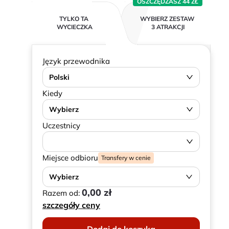
OSZCZĘDZASZ 44 ZŁ
TYLKO TA
WYBIERZ ZESTAW
WYCIECZKA
3 ATRAKCJI
Język przewodnika
Polski
Kiedy
Wybierz
Uczestnicy
Miejsce odbioru
Transfery w cenie
Wybierz
0,00 zł
Razem od:
szczegóły ceny
Dodaj do koszyka