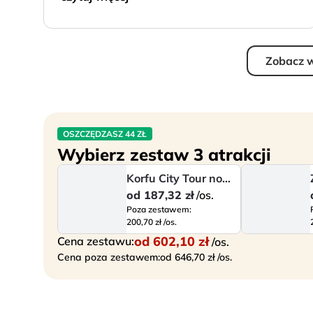
Zobacz w
OSZCZĘDZASZ 44 ZŁ
Wybierz zestaw 3 atrakcji
Korfu City Tour nocą
od
187,32 zł
/os.
Poza zestawem:
200,70 zł /os.
od
602,10 zł
Cena zestawu:
/os.
Cena poza zestawem:
od 646,70 zł /os.