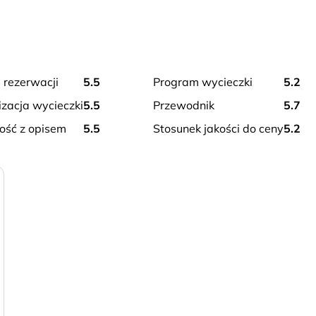
ne muzeum ikon. Czas wolny na obiad lub kąpiel w pięknych
dokowego, skąd roztacza się wspaniały widok na zachodnie
terystycznego dla Korfu likieru z kumkwatu – czas na
s rezerwacji
5.5
program wycieczki
5.2
izacja wycieczki
5.5
przewodnik
5.7
ność z opisem
5.5
stosunek jakości do ceny
5.2