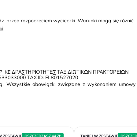
dz. przed rozpoczęciem wycieczki. Warunki mogą się różnić
ki
OUP IKE ΔΡΑΣΤΗΡΙΟΤΗΤΕΣ ΤΑΞΙΔΙΩΤΙΚΩΝ ΠΡΑΚΤΟΡΕΙΩΝ
33033000 TAX ID: EL801527020
rcą. Wszystkie obowiązki związane z wykonaniem umowy
W ZESTAWIE
OSZCZĘDZASZ 44 ZŁ
TANIEJ W ZESTAWIE
OSZCZĘD