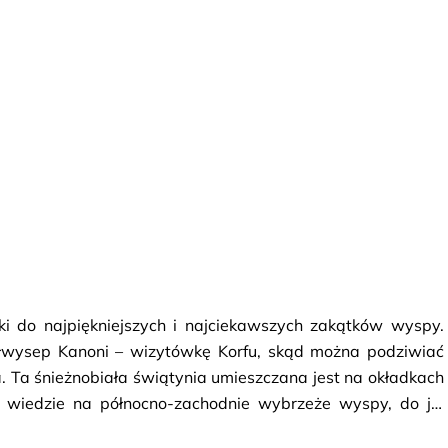
ki do najpiękniejszych i najciekawszych zakątków wyspy.
łwysep Kanoni – wizytówkę Korfu, skąd można podziwiać
 Ta śnieżnobiała świątynia umieszczana jest na okładkach
 wiedzie na północno-zachodnie wybrzeże wyspy, do jej
astritsa. Na jednym ze wzgórz, znajduje się najważniejszy