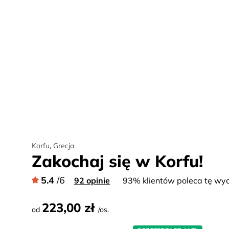
Korfu
,
Grecja
Zakochaj się w Korfu!
5.4
/6
92 opinie
93% klientów poleca tę wyc
223,00 zł
od
/os.