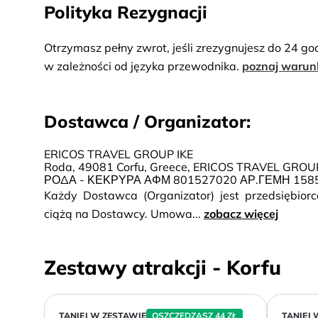
Polityka Rezygnacji
Otrzymasz pełny zwrot, jeśli zrezygnujesz do 24 go
w zależności od języka przewodnika.
poznaj warun
Dostawca / Organizator:
ERICOS TRAVEL GROUP IKE
Roda, 49081 Corfu, Greece, ERICOS TRAVEL GR
ΡΟΔΑ - ΚΕΚΡΥΡΑ ΑΦΜ 801527020 ΑΡ.ΓΕΜΗ 1585
Każdy Dostawca (Organizator) jest przedsiębio
ciążą na Dostawcy. Umowa...
zobacz więcej
Zestawy atrakcji - Korfu
TANIEJ W ZESTAWIE
OSZCZĘDZASZ 44 ZŁ
TANIEJ 