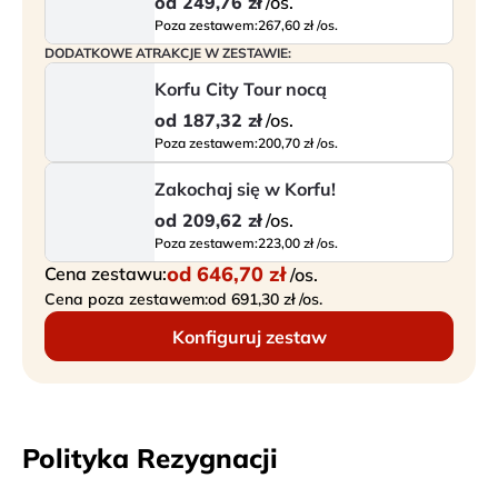
od
249,76 zł
/os.
Poza zestawem:
267,60 zł /os.
DODATKOWE ATRAKCJE W ZESTAWIE:
Korfu City Tour nocą
od
187,32 zł
/os.
Poza zestawem:
200,70 zł /os.
Zakochaj się w Korfu!
od
209,62 zł
/os.
Poza zestawem:
223,00 zł /os.
od
646,70 zł
Cena zestawu:
/os.
Cena poza zestawem:
od 691,30 zł /os.
Konfiguruj zestaw
Polityka Rezygnacji