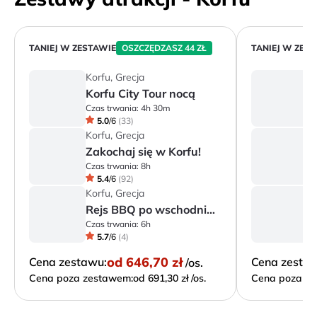
TANIEJ W ZESTAWIE
OSZCZĘDZASZ 44 ZŁ
TANIEJ W ZES
Korfu, Grecja
Ko
Korfu City Tour nocą
Z
Czas trwania:
4h 30m
Cz
5.0
/
6
(
33
)
Korfu, Grecja
Ko
Zakochaj się w Korfu!
K
Czas trwania:
8h
Cz
5.4
/
6
(
92
)
Korfu, Grecja
Ko
Rejs BBQ po wschodnim wybrzeżu (w j. polskim)
Czas trwania:
6h
Cz
5.7
/
6
(
4
)
od
646,70 zł
Cena zestawu:
Cena zesta
/os.
Cena poza zestawem:
od 691,30 zł /os.
Cena poza ze