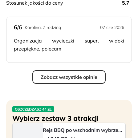
stosunek jakości do ceny
5.7
6
/6
Karolina, Z rodziną
07 cze 2026
Organizacja wycieczki super, widoki
przepiękne, polecam
Zobacz wszystkie opinie
OSZCZĘDZASZ 44 ZŁ
Wybierz zestaw 3 atrakcji
Rejs BBQ po wschodnim wybrzeżu (w j. polskim)