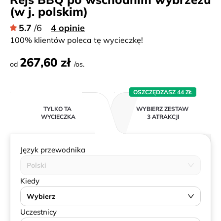
(w j. polskim)
5.7
/6
4 opinie
100% klientów poleca tę wycieczkę!
267,60 zł
od
/os.
OSZCZĘDZASZ 44 ZŁ
TYLKO TA
WYBIERZ ZESTAW
WYCIECZKA
3 ATRAKCJI
Język przewodnika
Polski
Kiedy
Wybierz
Uczestnicy