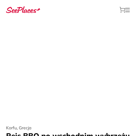
Korfu
,
Grecja
Rejs BBQ po wschodnim wybrzeżu