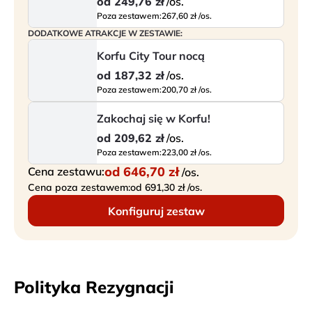
od
249,76 zł
/os.
Poza zestawem:
267,60 zł /os.
DODATKOWE ATRAKCJE W ZESTAWIE:
Korfu City Tour nocą
od
187,32 zł
/os.
Poza zestawem:
200,70 zł /os.
Zakochaj się w Korfu!
od
209,62 zł
/os.
Poza zestawem:
223,00 zł /os.
od
646,70 zł
Cena zestawu:
/os.
Cena poza zestawem:
od 691,30 zł /os.
Konfiguruj zestaw
Polityka Rezygnacji