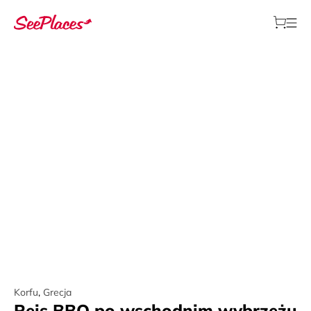
Korfu
,
Grecja
Rejs BBQ po wschodnim wybrzeżu