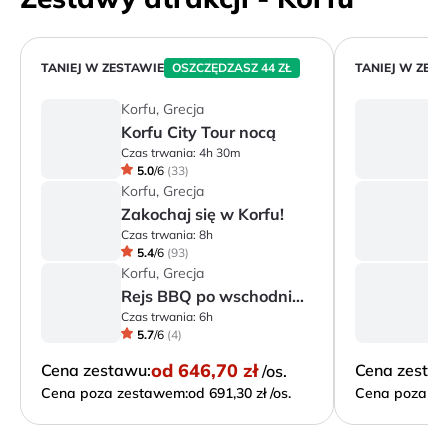
TANIEJ W ZESTAWIE
OSZCZĘDZASZ 44 ZŁ
TANIEJ W ZES
Korfu, Grecja
Ko
Korfu City Tour nocą
Z
Czas trwania:
4h 30m
Cz
5.0
/
6
(
33
)
Korfu, Grecja
Ko
Zakochaj się w Korfu!
K
Czas trwania:
8h
Cz
5.4
/
6
(
93
)
Korfu, Grecja
Ko
Rejs BBQ po wschodnim wybrzeżu (w j. polskim)
Czas trwania:
6h
Cz
5.7
/
6
(
4
)
od
646,70 zł
Cena zestawu:
Cena zesta
/os.
Cena poza zestawem:
od 691,30 zł /os.
Cena poza ze