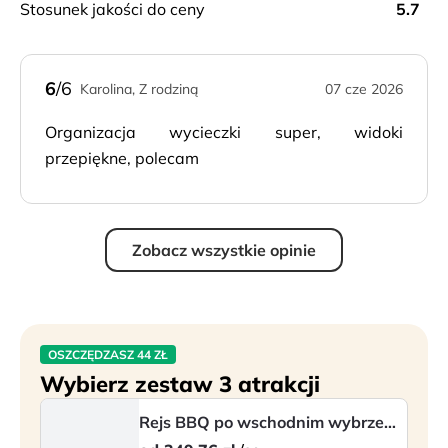
stosunek jakości do ceny
5.7
6
/6
Karolina, Z rodziną
07 cze 2026
Organizacja wycieczki super, widoki
przepiękne, polecam
Zobacz wszystkie opinie
OSZCZĘDZASZ 44 ZŁ
Wybierz zestaw 3 atrakcji
Rejs BBQ po wschodnim wybrzeżu (w j. polskim)