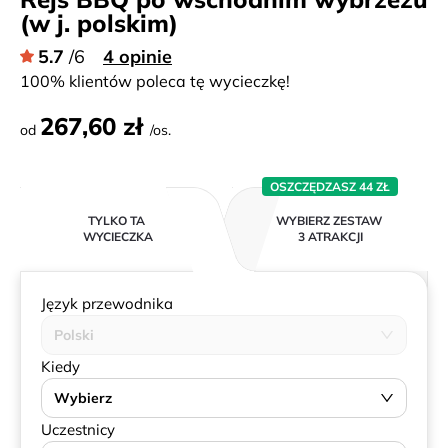
(w j. polskim)
5.7
/6
4 opinie
100% klientów poleca tę wycieczkę!
267,60 zł
od
/os.
OSZCZĘDZASZ 44 ZŁ
TYLKO TA
WYBIERZ ZESTAW
WYCIECZKA
3 ATRAKCJI
Język przewodnika
Polski
Kiedy
Wybierz
Uczestnicy